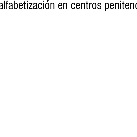
alfabetización en centros peniten
o
Turismo
Sader
DIF
Mujeres
Scop
Segu
nes de SSM
Semigrante
Proam
Desarrollo Urbano