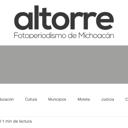
ducación
Cultura
Municipios
Morelia
Justicia
C
3
1 min de lectura
tas
Salud
Reporte Urbano
Elecciones
Así se ve lo qu