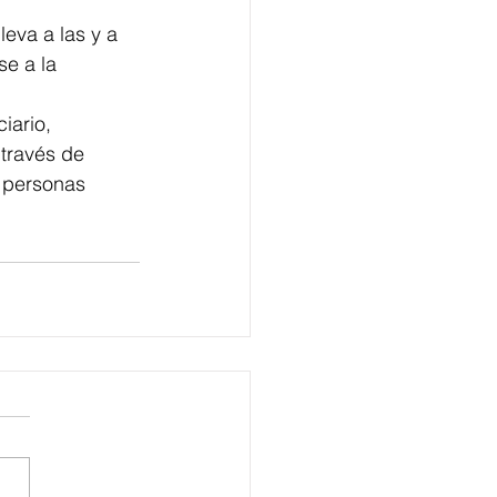
leva a las y a 
se a la 
iario, 
 través de 
s personas 