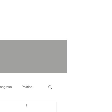
ongreso
Política
e se dice...