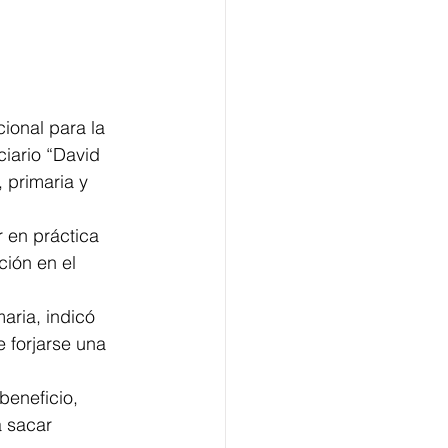
ional para la 
iario “David 
 primaria y 
 en práctica 
ión en el 
aria, indicó 
 forjarse una 
beneficio, 
 sacar 