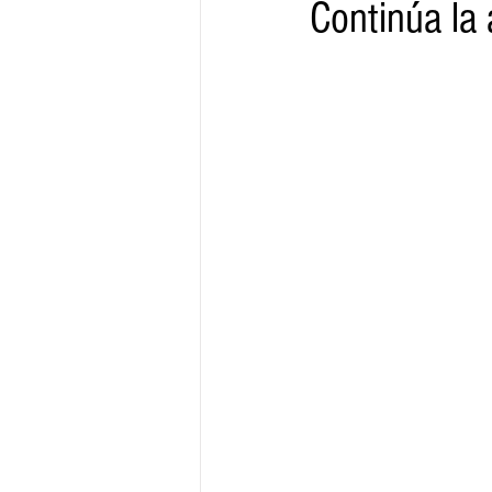
Continúa la 
Gobernador
Segob
Sedec
Juventud
Finanzas
Boleti