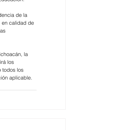
dencia de la 
l en calidad de 
as 
ichoacán, la 
rá los 
 todos los 
ión aplicable.