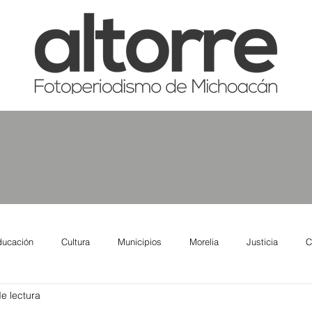
ducación
Cultura
Municipios
Morelia
Justicia
C
e lectura
tas
Salud
Reporte Urbano
Elecciones
Así se ve lo qu