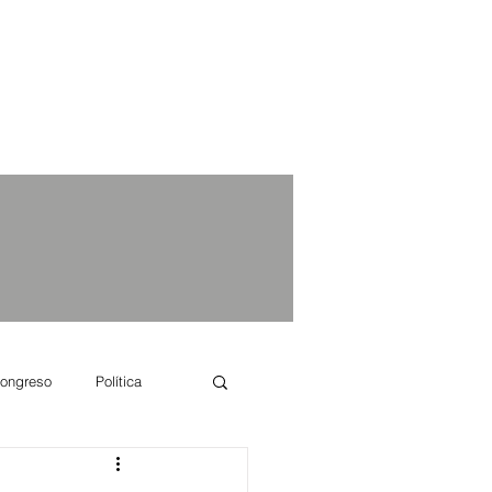
ongreso
Política
e se dice...