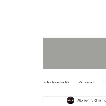
Todas las entradas
Michoacán
E
Altorre
1 jul
2 min d
Nacional Internacional
Columnis