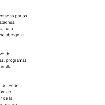
sentadas por os 
atachea 
o, para 
se abroga la 
vo de 
cas, programas 
rrollo 
r del Poder 
nómico 
r de la 
 Educación.