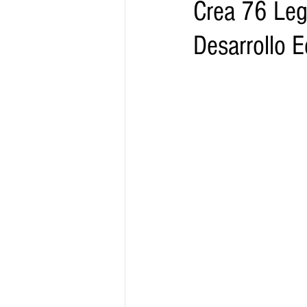
Crea 76 Leg
Desarrollo 
Gobernador
Segob
Sedec
Juventud
Finanzas
Boleti