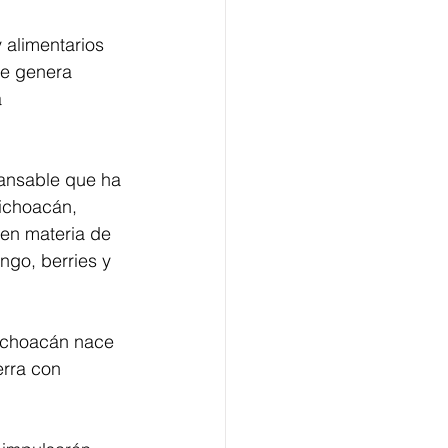
alimentarios 
ue genera  
 
cansable que ha 
ichoacán, 
 en materia de 
go, berries y 
ichoacán nace 
rra con 