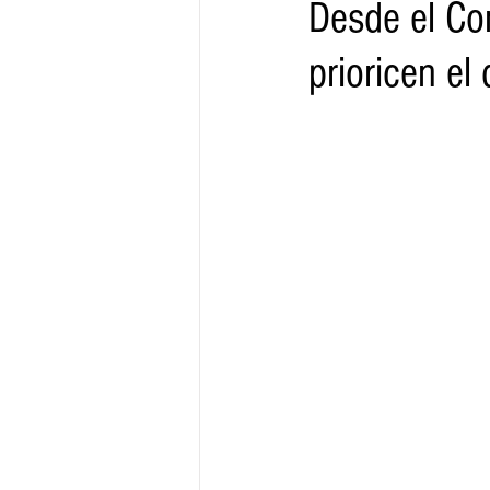
Desde el Co
prioricen el
Gobernador
Segob
Sedec
Juventud
Finanzas
Boleti