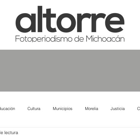
ducación
Cultura
Municipios
Morelia
Justicia
C
e lectura
tas
Salud
Reporte Urbano
Elecciones
Así se ve lo qu