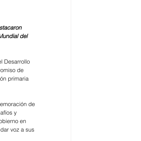
stacaron 
undial del 
l Desarrollo 
romiso de 
ón primaria 
memoración de 
afíos y 
obierno en 
 dar voz a sus 