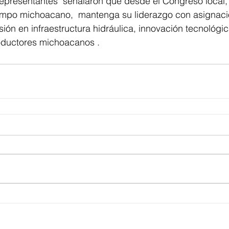
epresentantes  señalaron que desde el Congreso local,
ampo michoacano,  mantenga su liderazgo con asignaci
sión en infraestructura hidráulica, innovación tecnológi
roductores michoacanos .