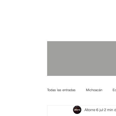
Todas las entradas
Michoacán
E
Altorre
6 jul
2 min d
Nacional Internacional
Columnis