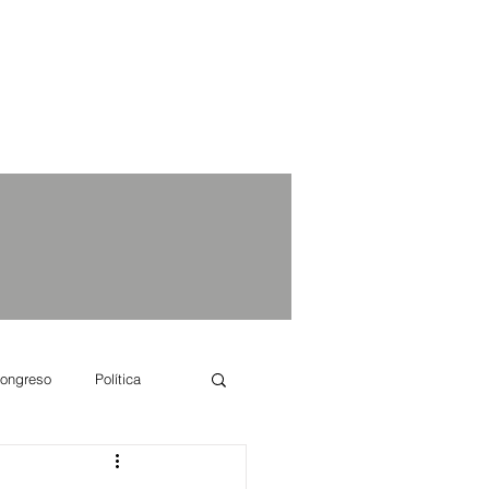
ongreso
Política
e se dice...