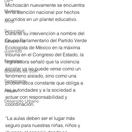
DIF
Michoacán nuevamente se encuentra 
Mujeres
en la atención nacional por hechos 
ocurridos en un plantel educativo.
Scop
Seguridad
Durante su intervención a nombre del 
Grupo Parlamentario del Partido Verde 
Educativas
Ecologista de México en la máxima 
Juventud
tribuna en el Congreso del Estado, la 
Finanzas
legisladora señaló que la violencia 
escolar ya no puede verse como un 
Boletines de SSM
fenómeno aislado, sino como una 
Semigrante
problemática constante que obliga a 
las autoridades y a la sociedad a 
Proam
actuar con responsabilidad y 
Desarrollo Urbano
coordinación.
“La aulas deben ser el lugar más 
seguro para nuestras niñas, niños y 