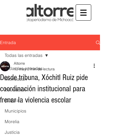
Entrada
Todas las entradas
Altorre
Todas las entradas
13 may
2 min de lectura
Desde tribuna, Xóchitl Ruiz pide
Michoacán
coordinación institucional para
Educación
frenar la violencia escolar
Cultura
Municipios
Morelia
Justicia