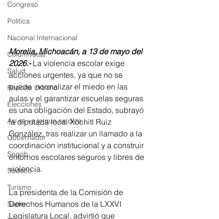
Congreso
Política
Nacional Internacional
Morelia, Michoacán, a 13 de mayo del 
Columnistas
2026.- 
La violencia escolar exige 
Salud
acciones urgentes, ya que no se 
puede  normalizar el miedo en las 
Reporte Urbano
aulas y el garantizar escuelas seguras 
Elecciones
es una obligación del Estado, subrayó 
Así se ve lo que se dice...
la diputada local Xóchitl Ruiz 
González, tras realizar un llamado a la 
Gobernador
coordinación institucional y a construir 
Segob
entornos escolares seguros y libres de 
violencia. 
Sedeco
Turismo
La presidenta de la Comisión de 
Derechos Humanos de la LXXVI 
Sader
Legislatura Local, advirtió que 