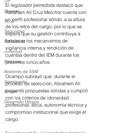
DIF
El legislador perredista destacó que 
Mujeres
Abraham Alí Cruz Melchor cuenta con 
un perfil profesional sólido, a la altura 
Scop
de los retos del cargo, por lo que se 
Seguridad
espera que su gestión contribuya a 
fortalecer los mecanismos de 
Educativas
vigilancia interna y rendición de 
Juventud
cuentas dentro del IEM durante los 
Finanzas
próximos cinco años.
Boletines de SSM
Ocampo subrayó que, durante el 
Semigrante
proceso de selección, Abraham Alí 
presentó propuestas sólidas y cumplió 
Proam
con los criterios de idoneidad 
Desarrollo Urbano
profesional, ética, autonomía técnica y 
compromiso institucional que exige el 
cargo.