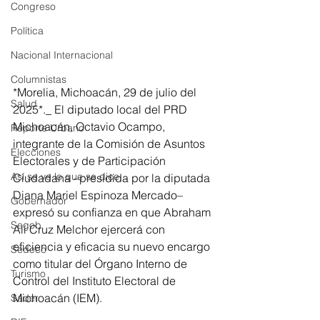
Congreso
Política
Nacional Internacional
Columnistas
*Morelia, Michoacán, 29 de julio del 
Salud
2025*._ El diputado local del PRD 
Michoacán, Octavio Ocampo, 
Reporte Urbano
integrante de la Comisión de Asuntos 
Elecciones
Electorales y de Participación 
Así se ve lo que se dice...
Ciudadana –presidida por la diputada 
Diana Mariel Espinoza Mercado– 
Gobernador
expresó su confianza en que Abraham 
Segob
Alí Cruz Melchor ejercerá con 
eficiencia y eficacia su nuevo encargo 
Sedeco
como titular del Órgano Interno de 
Turismo
Control del Instituto Electoral de 
Michoacán (IEM).
Sader