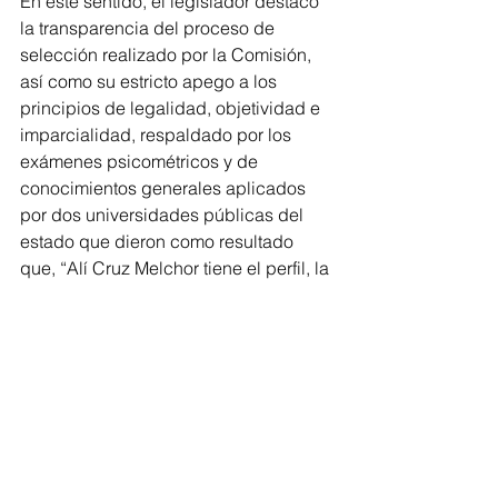
En este sentido, el legislador destacó 
la transparencia del proceso de 
selección realizado por la Comisión, 
así como su estricto apego a los 
principios de legalidad, objetividad e 
imparcialidad, respaldado por los 
exámenes psicométricos y de 
conocimientos generales aplicados 
por dos universidades públicas del 
estado que dieron como resultado 
que, “Alí Cruz Melchor tiene el perfil, la 
preparación y el compromiso para 
desempeñarse con eficiencia y 
eficacia al frente del Órgano Interno de 
Control del IEM”, concluyó el 
legislador.
Congreso