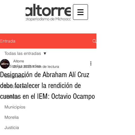
Entrada
Todas las entradas
Altorre
Todas las entradas
29 jul 2025
1 min de lectura
Designación de Abraham Alí Cruz
Michoacán
debe fortalecer la rendición de
Educación
cuentas en el IEM: Octavio Ocampo
Cultura
Municipios
Morelia
Justicia