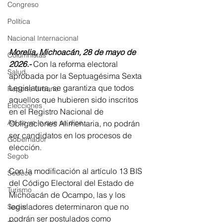
Congreso
Política
Nacional Internacional
Morelia, Michoacán, 28 de mayo de 
Columnistas
2026.-
 Con la reforma electoral 
Salud
aprobada por la Septuagésima Sexta 
Legislatura, se garantiza que todos 
Reporte Urbano
aquellos que hubieren sido inscritos 
Elecciones
en el Registro Nacional de 
Así se ve lo que se dice...
Obligaciones Alimentaria, no podrán 
ser candidatos en los procesos de 
Gobernador
elección.
Segob
Con la modificación al artículo 13 BIS 
Sedeco
del Código Electoral del Estado de 
Turismo
Michoacán de Ocampo, las y los 
legisladores determinaron que no 
Sader
podrán ser postulados como 