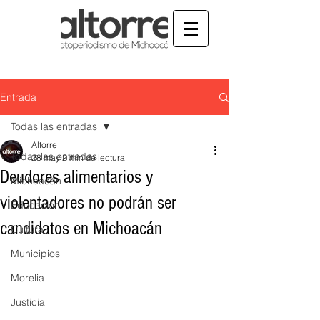
Entrada
Todas las entradas
Altorre
Todas las entradas
28 may
2 min de lectura
Deudores alimentarios y
Michoacán
violentadores no podrán ser
Educación
candidatos en Michoacán
Cultura
Municipios
Morelia
Justicia