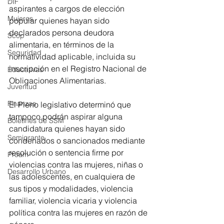
DIF
aspirantes a cargos de elección 
Mujeres
popular quienes hayan sido 
declarados persona deudora 
Scop
alimentaria, en términos de la 
Seguridad
normatividad aplicable, incluida su 
inscripción en el Registro Nacional de 
Educativas
Obligaciones Alimentarias.
Juventud
Finanzas
El Pleno legislativo determinó que 
tampoco podrán aspirar alguna 
Boletines de SSM
candidatura quienes hayan sido 
Semigrante
condenados o sancionados mediante 
resolución o sentencia firme por 
Proam
violencias contra las mujeres, niñas o 
Desarrollo Urbano
las adolescentes, en cualquiera de 
sus tipos y modalidades, violencia 
familiar, violencia vicaria y violencia 
política contra las mujeres en razón de 