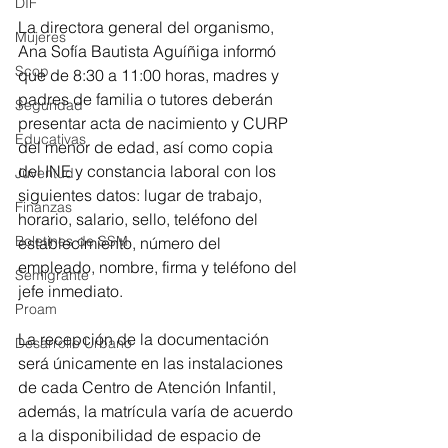
DIF
La directora general del organismo, 
Mujeres
Ana Sofía Bautista Aguíñiga informó 
Scop
que de 8:30 a 11:00 horas, madres y 
padres de familia o tutores deberán 
Seguridad
presentar acta de nacimiento y CURP 
Educativas
del menor de edad, así como copia 
del INE y constancia laboral con los 
Juventud
siguientes datos: lugar de trabajo, 
Finanzas
horario, salario, sello, teléfono del 
Boletines de SSM
establecimiento, número del 
empleado, nombre, firma y teléfono del 
Semigrante
jefe inmediato.
Proam
La recepción de la documentación 
Desarrollo Urbano
será únicamente en las instalaciones 
de cada Centro de Atención Infantil, 
además, la matrícula varía de acuerdo 
a la disponibilidad de espacio de 