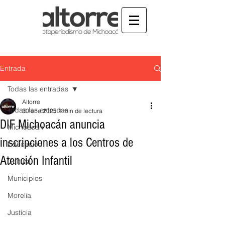
Entrada
Todas las entradas
Altorre
Todas las entradas
30 ene 2025
1 min de lectura
DIF Michoacán anuncia
Michoacán
inscripciones a los Centros de
Educación
Atención Infantil
Cultura
Municipios
Morelia
Justicia