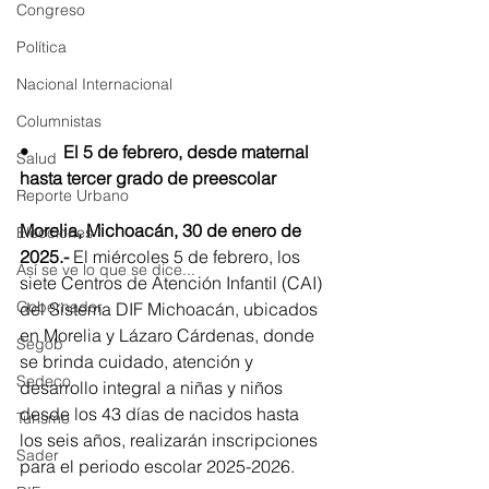
Congreso
Política
Nacional Internacional
Columnistas
•	El 5 de febrero, desde maternal 
Salud
hasta tercer grado de preescolar
Reporte Urbano
Morelia, Michoacán, 30 de enero de 
Elecciones
2025.-
 El miércoles 5 de febrero, los 
Así se ve lo que se dice...
siete Centros de Atención Infantil (CAI) 
Gobernador
del Sistema DIF Michoacán, ubicados 
en Morelia y Lázaro Cárdenas, donde 
Segob
se brinda cuidado, atención y 
Sedeco
desarrollo integral a niñas y niños 
desde los 43 días de nacidos hasta 
Turismo
los seis años, realizarán inscripciones 
Sader
para el periodo escolar 2025-2026.