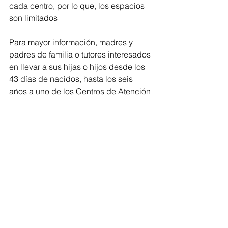
cada centro, por lo que, los espacios 
son limitados
Para mayor información, madres y 
padres de familia o tutores interesados 
en llevar a sus hijas o hijos desde los 
43 días de nacidos, hasta los seis 
años a uno de los Centros de Atención 
Infantil, podrán comunicarse al 
teléfono 443 313 3540 extensión 163, y 
mantenerse atento a las redes sociales 
de Sistema DIF Michoacán.
DIF
Comentarios