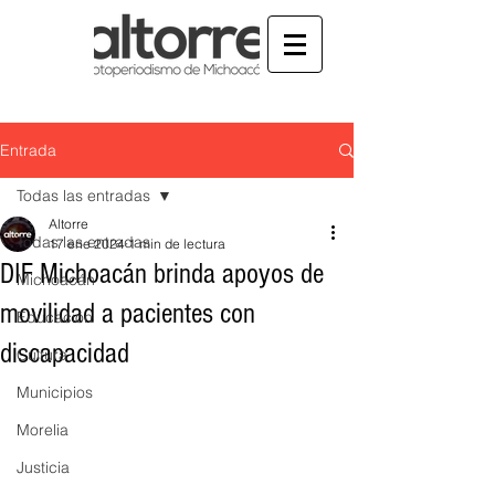
Entrada
Todas las entradas
Altorre
Todas las entradas
17 ene 2024
1 min de lectura
DIF Michoacán brinda apoyos de
Michoacán
movilidad a pacientes con
Educación
discapacidad
Cultura
Municipios
Morelia
Justicia