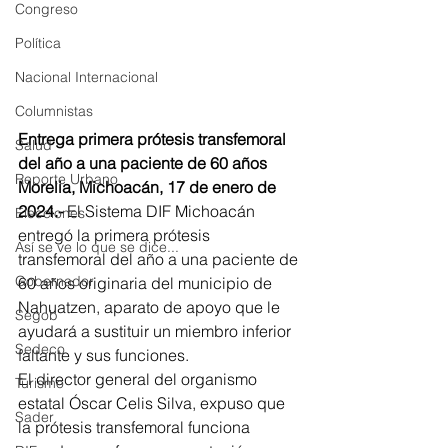
Congreso
Política
Nacional Internacional
Columnistas
Entrega primera prótesis transfemoral 
Salud
del año a una paciente de 60 años
Reporte Urbano
Morelia, Michoacán, 17 de enero de 
2024.-
 El Sistema DIF Michoacán 
Elecciones
entregó la primera prótesis 
Así se ve lo que se dice...
transfemoral del año a una paciente de 
Gobernador
60 años originaria del municipio de 
Nahuatzen, aparato de apoyo que le 
Segob
ayudará a sustituir un miembro inferior 
Sedeco
faltante y sus funciones.
El director general del organismo 
Turismo
estatal Óscar Celis Silva, expuso que 
Sader
la prótesis transfemoral funciona 