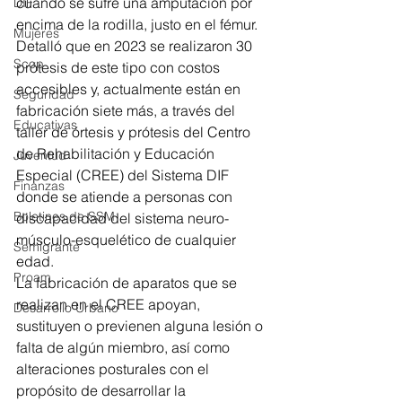
cuando se sufre una amputación por 
DIF
encima de la rodilla, justo en el fémur.
Mujeres
Detalló que en 2023 se realizaron 30 
Scop
prótesis de este tipo con costos 
accesibles y, actualmente están en 
Seguridad
fabricación siete más, a través del 
Educativas
taller de órtesis y prótesis del Centro 
de Rehabilitación y Educación 
Juventud
Especial (CREE) del Sistema DIF 
Finanzas
donde se atiende a personas con 
Boletines de SSM
discapacidad del sistema neuro-
músculo-esquelético de cualquier 
Semigrante
edad.
Proam
La fabricación de aparatos que se 
realizan en el CREE apoyan, 
Desarrollo Urbano
sustituyen o previenen alguna lesión o 
falta de algún miembro, así como 
alteraciones posturales con el 
propósito de desarrollar la 