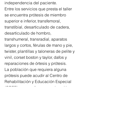
independencia del paciente.
Entre los servicios que presta el taller 
se encuentra prótesis de miembro 
superior e inferior, transfemoral, 
transtibial, desarticulado de cadera, 
desarticulado de hombro, 
transhumeral, transradial, aparatos 
largos y cortos, férulas de mano y pie, 
twister, plantillas y taloneras de pelite y 
vinil, corset boston y taylor, dafos y 
reparaciones de órtesis y prótesis.
La población que requiera alguna 
prótesis puede acudir al Centro de 
Rehabilitación y Educación Especial 
(CREE) para realizar una valoración 
médica y determinar qué tipo de 
aparato necesita. Las prótesis, así 
como las terapias y las consultas, 
tienen un costo accesible de 