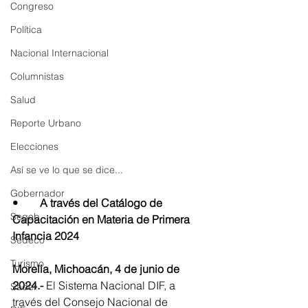
Congreso
Política
Nacional Internacional
Columnistas
Salud
Reporte Urbano
Elecciones
Así se ve lo que se dice...
Gobernador
•	A través del Catálogo de 
Segob
Capacitación en Materia de Primera 
Infancia 2024
Sedeco
Turismo
Morelia, Michoacán, 4 de junio de 
2024.-
 El Sistema Nacional DIF, a 
Sader
través del Consejo Nacional de 