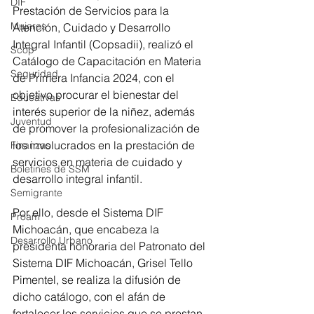
DIF
Prestación de Servicios para la 
Mujeres
Atención, Cuidado y Desarrollo 
Integral Infantil (Copsadii), realizó el 
Scop
Catálogo de Capacitación en Materia 
Seguridad
de Primera Infancia 2024, con el 
objetivo procurar el bienestar del 
Educativas
interés superior de la niñez, además 
Juventud
de promover la profesionalización de 
los involucrados en la prestación de 
Finanzas
servicios en materia de cuidado y 
Boletines de SSM
desarrollo integral infantil.
Semigrante
Por ello, desde el Sistema DIF 
Proam
Michoacán, que encabeza la 
Desarrollo Urbano
presidenta honoraria del Patronato del 
Sistema DIF Michoacán, Grisel Tello 
Pimentel, se realiza la difusión de 
dicho catálogo, con el afán de 
fortalecer los servicios que se prestan 