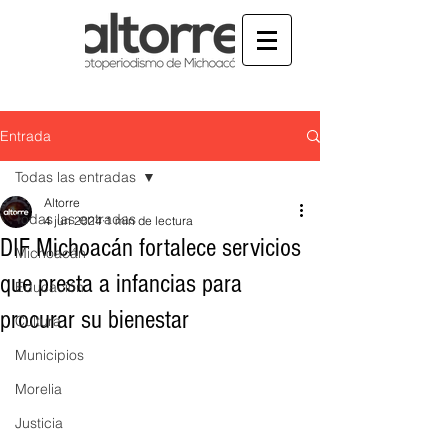
Entrada
Todas las entradas
Altorre
Todas las entradas
4 jun 2024
1 min de lectura
DIF Michoacán fortalece servicios
Michoacán
que presta a infancias para
Educación
procurar su bienestar
Cultura
Municipios
Morelia
Justicia