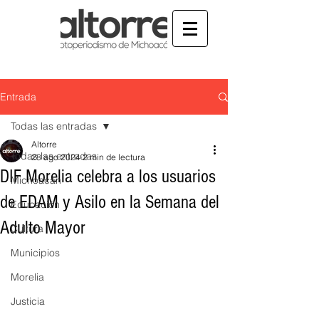
Entrada
Todas las entradas
Altorre
Todas las entradas
28 ago 2024
2 min de lectura
DIF Morelia celebra a los usuarios
Michoacán
de EDAM y Asilo en la Semana del
Educación
Adulto Mayor
Cultura
Municipios
Morelia
Justicia