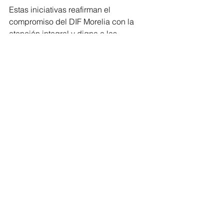
Estas iniciativas reafirman el 
compromiso del DIF Morelia con la 
atención integral y digna a las 
personas adultas mayores, 
promoviendo su bienestar físico, su 
felicidad y su calidad de vida. Para 
conocer más sobre los servicios que 
ofrecen el Asilo Casa de los Abuelos 
"Miguel Hidalgo" y la Estancia Diurna 
del Adulto Mayor, puedes comunicarte 
al teléfono 443 314 8277 y al 443 321 
2266, respectivamente.
Morelia
Comentarios