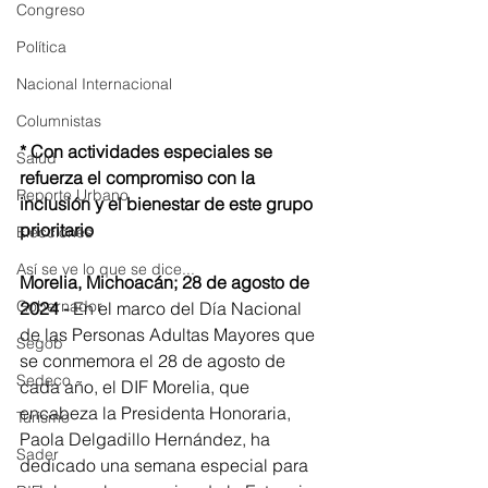
Congreso
Política
Nacional Internacional
Columnistas
* Con actividades especiales se 
Salud
refuerza el compromiso con la 
Reporte Urbano
inclusión y el bienestar de este grupo 
prioritario
Elecciones
Así se ve lo que se dice...
Morelia, Michoacán; 28 de agosto de 
Gobernador
2024 - 
En el marco del Día Nacional 
de las Personas Adultas Mayores que 
Segob
se conmemora el 28 de agosto de 
Sedeco
cada año, el DIF Morelia, que 
encabeza la Presidenta Honoraria, 
Turismo
Paola Delgadillo Hernández, ha 
Sader
dedicado una semana especial para 