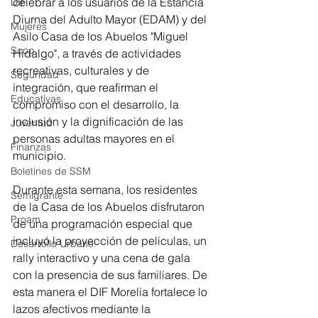
celebrar a los usuarios de la Estancia 
DIF
Diurna del Adulto Mayor (EDAM) y del 
Mujeres
Asilo Casa de los Abuelos "Miguel 
Scop
Hidalgo", a través de actividades 
recreativas, culturales y de 
Seguridad
integración, que reafirman el 
Educativas
compromiso con el desarrollo, la 
inclusión y la dignificación de las 
Juventud
personas adultas mayores en el 
Finanzas
municipio.
Boletines de SSM
Durante esta semana, los residentes 
Semigrante
de la Casa de los Abuelos disfrutaron 
Proam
de una programación especial que 
incluyó la proyección de películas, un 
Desarrollo Urbano
rally interactivo y una cena de gala 
con la presencia de sus familiares. De 
esta manera el DIF Morelia fortalece lo 
lazos afectivos mediante la 