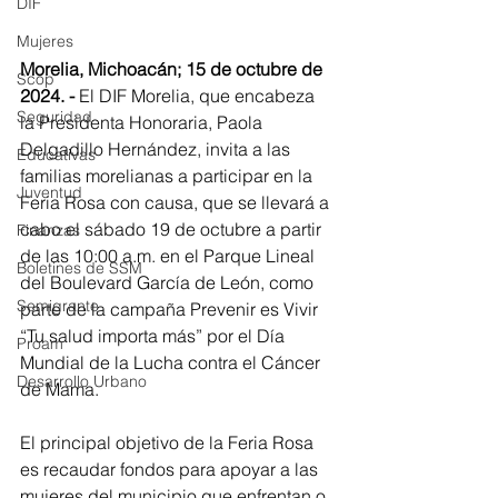
DIF
Mujeres
Morelia, Michoacán; 15 de octubre de 
Scop
2024. -
 El DIF Morelia, que encabeza 
Seguridad
la Presidenta Honoraria, Paola 
Delgadillo Hernández, invita a las 
Educativas
familias morelianas a participar en la 
Juventud
Feria Rosa con causa, que se llevará a 
cabo el sábado 19 de octubre a partir 
Finanzas
de las 10:00 a.m. en el Parque Lineal 
Boletines de SSM
del Boulevard García de León, como 
Semigrante
parte de la campaña Prevenir es Vivir 
“Tu salud importa más” por el Día 
Proam
Mundial de la Lucha contra el Cáncer 
Desarrollo Urbano
de Mama.
El principal objetivo de la Feria Rosa 
es recaudar fondos para apoyar a las 
mujeres del municipio que enfrentan o 