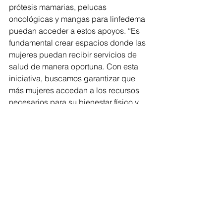
prótesis mamarias, pelucas 
oncológicas y mangas para linfedema 
puedan acceder a estos apoyos. “Es 
fundamental crear espacios donde las 
mujeres puedan recibir servicios de 
salud de manera oportuna. Con esta 
iniciativa, buscamos garantizar que 
más mujeres accedan a los recursos 
necesarios para su bienestar físico y 
emocional,” subrayó.
El Gobierno del Presidente Municipal 
de Morelia, Alfonso Martínez Alcázar, 
reafirma su compromiso con la salud y 
bienestar de las mujeres, y agradece 
la participación de empresas locales y 
de toda la comunidad por unirse a 
este esfuerzo que promueve la 
solidaridad y la esperanza.