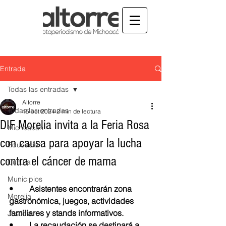
Entrada
Todas las entradas
Altorre
Todas las entradas
15 oct 2024
2 min de lectura
DIF Morelia invita a la Feria Rosa
Michoacán
con causa para apoyar la lucha
Educación
contra el cáncer de mama
Cultura
Municipios
•	Asistentes encontrarán zona 
Morelia
gastronómica, juegos, actividades 
familiares y stands informativos.
Justicia
•	La recaudación se destinará a 