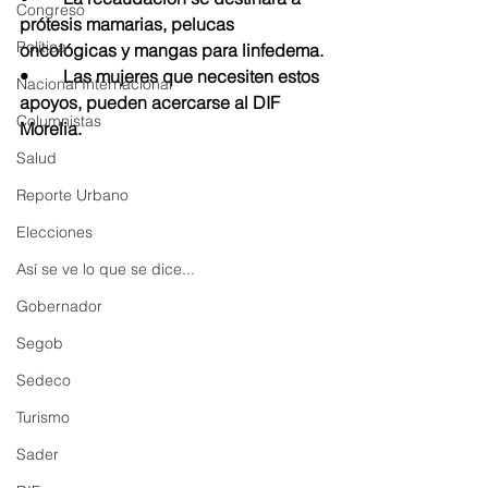
Congreso
prótesis mamarias, pelucas 
Política
oncológicas y mangas para linfedema.
•	Las mujeres que necesiten estos 
Nacional Internacional
apoyos, pueden acercarse al DIF 
Columnistas
Morelia.
Salud
Reporte Urbano
Elecciones
Así se ve lo que se dice...
Gobernador
Segob
Sedeco
Turismo
Sader