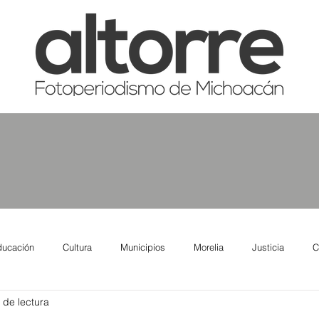
ducación
Cultura
Municipios
Morelia
Justicia
C
 de lectura
tas
Salud
Reporte Urbano
Elecciones
Así se ve lo qu