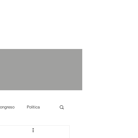
ongreso
Política
e se dice...