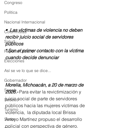
Congreso
Política
Nacional Internacional
•  Las víctimas de violencia no deben 
Columnistas
recibir juicio social de servidores 
Salud
públicos 
* Son el primer contacto con la víctima 
Reporte Urbano
cuando decide denunciar 
Elecciones
Así se ve lo que se dice...
Gobernador
Morelia, Michoacán, a 20 de marzo de 
Segob
2026.-
 Para evitar la revictimización y 
juicio social de parte de servidores 
Sedeco
públicos hacia las mujeres víctimas de 
Turismo
violencia,  la diputada local Brissa 
Arroyo Martínez propuso el desarrollo 
Sader
policial con perspectiva de género. 