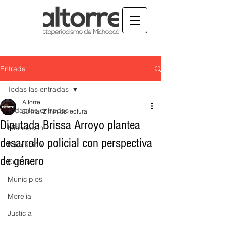
Entrada
Todas las entradas
Altorre
Todas las entradas
20 mar
2 min de lectura
Diputada Brissa Arroyo plantea
Michoacán
desarrollo policial con perspectiva
Educación
de género
Cultura
Municipios
Morelia
Justicia