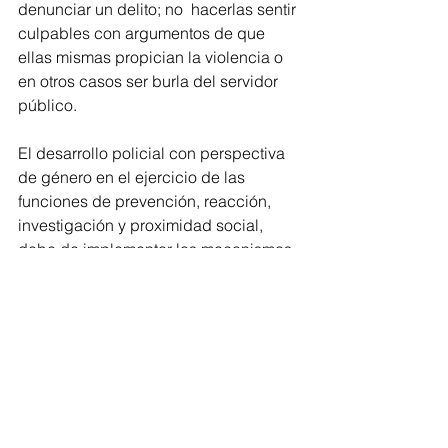
denunciar un delito; no  hacerlas sentir 
culpables con argumentos de que 
ellas mismas propician la violencia o 
en otros casos ser burla del servidor 
público. 
El desarrollo policial con perspectiva 
de género en el ejercicio de las 
funciones de prevención, reacción, 
investigación y proximidad social, 
debe de implementar los mecanismos 
de coordinación y colaboración en 
materia de seguridad 
pública tratándose de niñas, 
adolescentes y mujeres.
Por ello, la legisladora local presentó 
una iniciativa con proyecto de decreto 
por el que se modifican la fracción III 