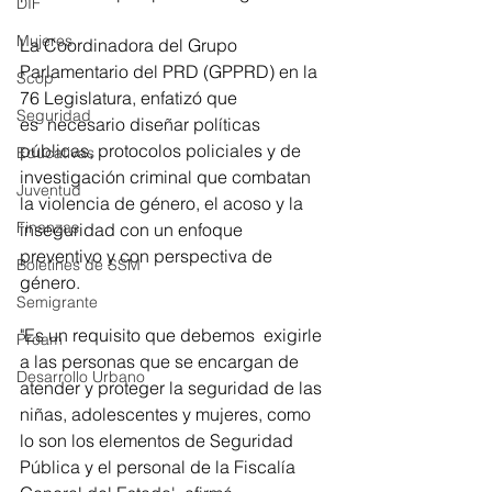
DIF
Mujeres
La Coordinadora del Grupo 
Parlamentario del PRD (GPPRD) en la 
Scop
76 Legislatura, enfatizó que 
Seguridad
es  necesario diseñar políticas 
públicas, protocolos policiales y de 
Educativas
investigación criminal que combatan 
Juventud
la violencia de género, el acoso y la 
Finanzas
inseguridad con un enfoque 
preventivo y con perspectiva de 
Boletines de SSM
género.
Semigrante
"Es un requisito que debemos  exigirle 
Proam
a las personas que se encargan de 
Desarrollo Urbano
atender y proteger la seguridad de las 
niñas, adolescentes y mujeres, como 
lo son los elementos de Seguridad 
Pública y el personal de la Fiscalía 