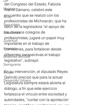
DIF
del Congreso del Estado, Fabiola 
Mujeres
Alanís Sámano, celebró este 
encuentro que se realizó con los 
Scop
profesionistas de Michoacán, que ha 
Seguridad
decir de la legisladora “el apoyo de 
los diversos colegios de 
Educativas
profesionistas, jugará un papel muy 
Juventud
importante en el trabajo de 
Finanzas
comisiones, para fortalecer desde 
diferentes perspectivas el trabajo 
Boletines de SSM
legislativo”, subrayó.
Semigrante
En su intervención, el diputado Reyes 
Proam
Galindo precisó que para la actual 
Desarrollo Urbano
Legislatura siempre estará abierta al 
diálogo, a fin que este ejercicio 
fortalezca el vínculo entre sociedad y 
autoridades, “contar con la aportación 