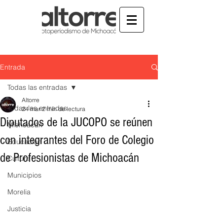
Entrada
Todas las entradas
Altorre
Todas las entradas
24 mar
2 min de lectura
Diputados de la JUCOPO se reúnen
Michoacán
con integrantes del Foro de Colegio
Educación
de Profesionistas de Michoacán
Cultura
Municipios
Morelia
Justicia