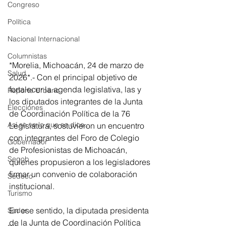
Congreso
Política
Nacional Internacional
Columnistas
*Morelia, Michoacán, 24 de marzo de 
Salud
2026*.- Con el principal objetivo de 
fortalecer la agenda legislativa, las y 
Reporte Urbano
los diputados integrantes de la Junta 
Elecciones
de Coordinación Política de la 76 
Así se ve lo que se dice...
Legislatura, sostuvieron un encuentro 
con integrantes del Foro de Colegio 
Gobernador
de Profesionistas de Michoacán, 
Segob
quienes propusieron a los legisladores 
firmar un convenio de colaboración 
Sedeco
institucional.  
Turismo
En ese sentido, la diputada presidenta 
Sader
de la Junta de Coordinación Política 