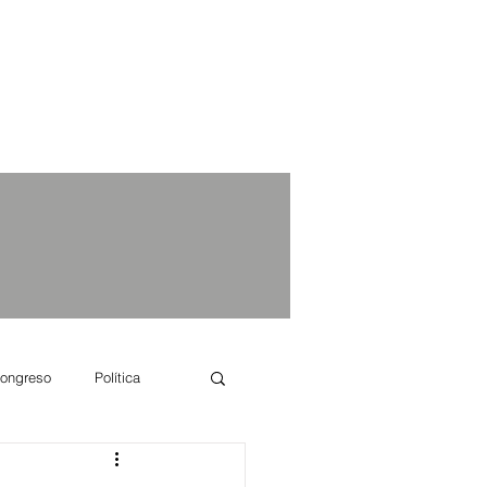
ongreso
Política
e se dice...