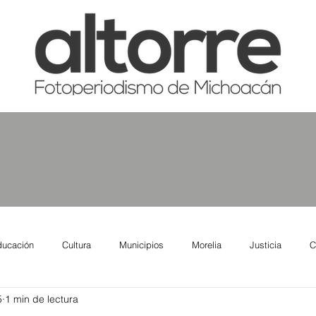
ducación
Cultura
Municipios
Morelia
Justicia
C
5
1 min de lectura
tas
Salud
Reporte Urbano
Elecciones
Así se ve lo qu