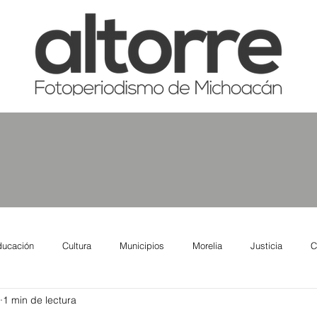
ducación
Cultura
Municipios
Morelia
Justicia
C
1 min de lectura
tas
Salud
Reporte Urbano
Elecciones
Así se ve lo qu