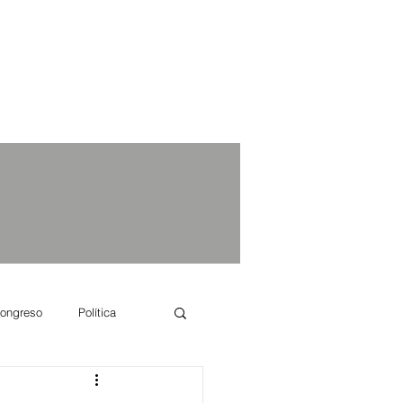
ongreso
Política
e se dice...