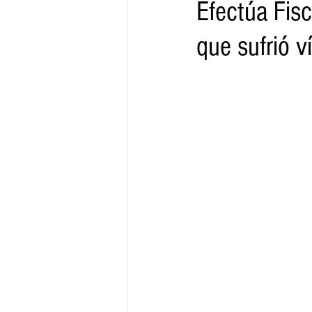
Efectúa Fisc
que sufrió 
Gobernador
Segob
Sedec
Juventud
Finanzas
Boleti