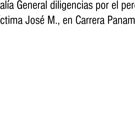
alía General diligencias por el pe
víctima José M., en Carrera Pana
o
Turismo
Sader
DIF
Mujeres
Scop
Segu
nes de SSM
Semigrante
Proam
Desarrollo Urbano