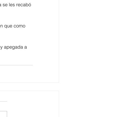
a se les recabó 
ión que como 
 y apegada a 