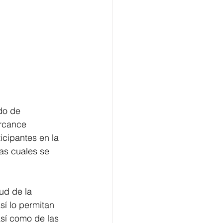
do de 
rcance 
icipantes en la 
as cuales se 
ud de la 
í lo permitan 
así como de las 