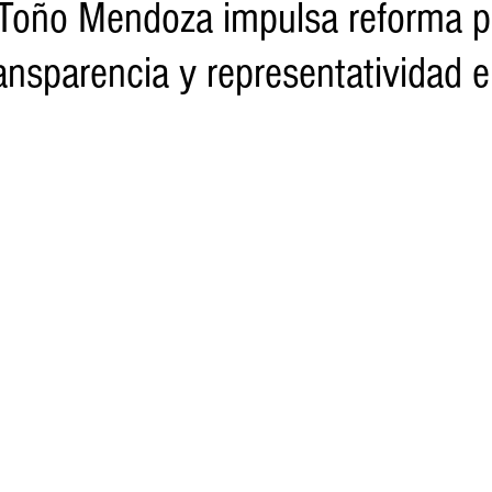
 Toño Mendoza impulsa reforma p
ransparencia y representatividad e
o
Turismo
Sader
DIF
Mujeres
Scop
Segu
nes de SSM
Semigrante
Proam
Desarrollo Urbano