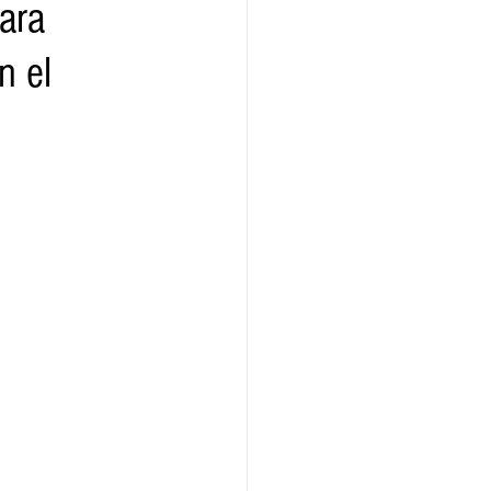
ara
n el
ridad
Educativas