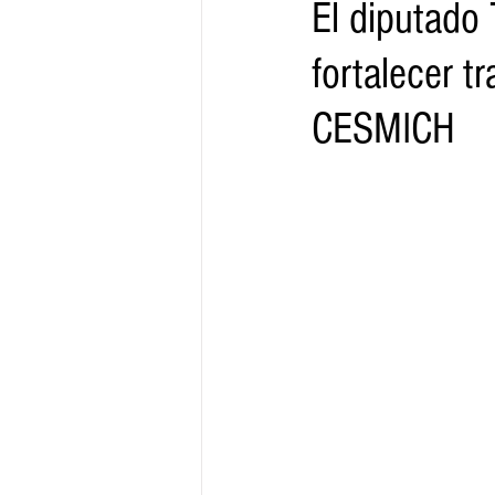
El diputado
fortalecer t
Gobernador
Segob
Sedec
CESMICH
Juventud
Finanzas
Boleti