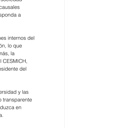
causales 
esponda a 
es internos del 
n, lo que 
ás, la 
del CESMICH, 
esidente del 
rsidad y las 
 transparente 
aduzca en 
a. 