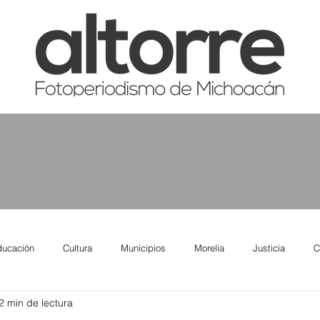
ducación
Cultura
Municipios
Morelia
Justicia
C
2 min de lectura
tas
Salud
Reporte Urbano
Elecciones
Así se ve lo qu