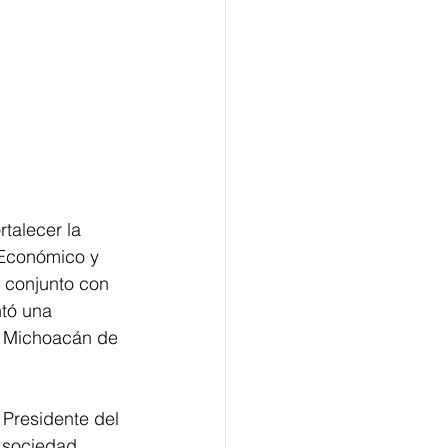
talecer la 
 Económico y 
 conjunto con 
tó una 
e Michoacán de 
l Presidente del 
 sociedad 