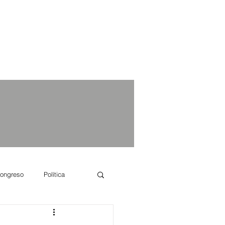
ongreso
Política
e se dice...