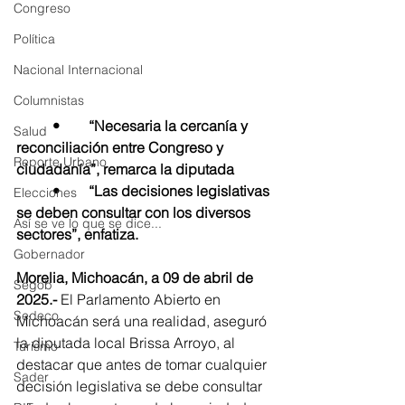
Congreso
Política
Nacional Internacional
Columnistas
	•	“Necesaria la cercanía y 
Salud
reconciliación entre Congreso y 
Reporte Urbano
ciudadanía”, remarca la diputada
	•	“Las decisiones legislativas 
Elecciones
se deben consultar con los diversos 
Así se ve lo que se dice...
sectores”, enfatiza.
Gobernador
Morelia, Michoacán, a 09 de abril de 
Segob
2025.-
 El Parlamento Abierto en 
Sedeco
Michoacán será una realidad, aseguró 
la diputada local Brissa Arroyo, al 
Turismo
destacar que antes de tomar cualquier 
Sader
decisión legislativa se debe consultar 