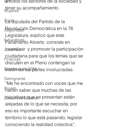
a todos los sectores de la sociedad y 
DIF
tener su acompañamiento.
Mujeres
Scop
La diputada del Partido de la 
Revolución Democrática en la 76 
Seguridad
Legislatura, explicó que este 
Educativas
Parlamento Abierto  consiste en 
incentivar  y promover la participación 
Juventud
ciudadana para que los temas que se 
Finanzas
discuten en el Pleno contengan la 
Boletines de SSM
visión de las partes involucradas.
Semigrante
“Me he encontrado con voces que me 
Proam
hacen saber que muchas de las 
iniciativas que se presentan están 
Desarrollo Urbano
alejadas de lo que se necesita, por 
eso es importante escuchar en 
territorio lo que está pasando, legislar 
conociendo la realidad colectiva”, 