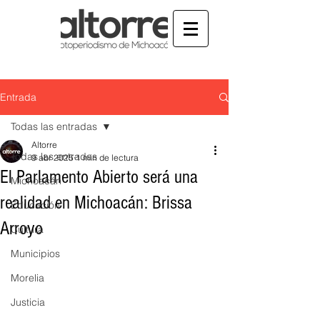
Entrada
Todas las entradas
Altorre
Todas las entradas
9 abr 2025
1 min de lectura
El Parlamento Abierto será una
Michoacán
realidad en Michoacán: Brissa
Educación
Arroyo
Cultura
Municipios
Morelia
Justicia