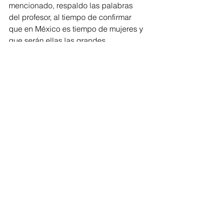
mencionado, respaldo las palabras 
del profesor, al tiempo de confirmar 
que en México es tiempo de mujeres y 
que serán ellas las grandes 
protagonistas de los siguientes pasos 
de la transformación.
Elecciones
Comentarios
Escribir un comentario...