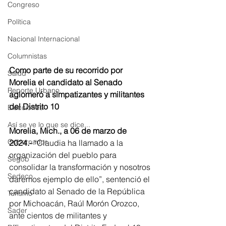
Congreso
Política
Nacional Internacional
Columnistas
Como parte de su recorrido por 
Salud
Morelia el candidato al Senado 
Reporte Urbano
aglomeró a simpatizantes y militantes 
del Distrito 10
Elecciones
Así se ve lo que se dice...
Morelia, Mich., a 06 de marzo de 
Gobernador
2024.-
 “Claudia ha llamado a la 
organización del pueblo para 
Segob
consolidar la transformación y nosotros 
Sedeco
daremos ejemplo de ello”, sentenció el 
candidato al Senado de la República 
Turismo
por Michoacán, Raúl Morón Orozco, 
Sader
ante cientos de militantes y 