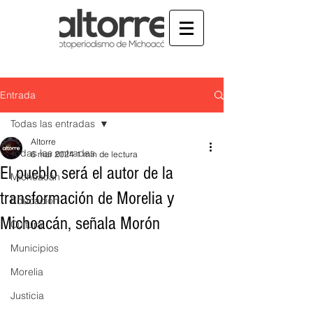
Entrada
Todas las entradas
Altorre
Todas las entradas
6 mar 2024
1 min de lectura
El pueblo será el autor de la
Michoacán
transformación de Morelia y
Educación
Michoacán, señala Morón
Cultura
Municipios
Morelia
Justicia