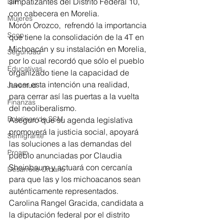
simpatizantes del Distrito Federal 10, 
DIF
con cabecera en Morelia.
Mujeres
Morón Orozco,  refrendó la importancia 
Scop
que tiene la consolidación de la 4T en 
Michoacán y su instalación en Morelia, 
Seguridad
por lo cual recordó que sólo el pueblo 
Educativas
organizado tiene la capacidad de 
hacer esta intención una realidad, 
Juventud
para cerrar así las puertas a la vuelta 
Finanzas
del neoliberalismo.
Boletines de SSM
Aseguró que su agenda legislativa 
promoverá la justicia social, apoyará 
Semigrante
las soluciones a las demandas del 
Proam
pueblo anunciadas por Claudia 
Sheinbaum y actuará con cercanía 
Desarrollo Urbano
para que las y los michoacanos sean 
auténticamente representados.
Carolina Rangel Gracida, candidata a 
la diputación federal por el distrito 