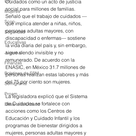
DIF
Cuidados como un acto de justicia 
social para millones de familias. 
Mujeres
Señaló que el trabajo de cuidados —
Scop
que implica atender a niñas, niños, 
personas adultas mayores, con 
Seguridad
discapacidad o enfermas— sostiene 
Educativas
la vida diaria del país y, sin embargo, 
sigue siendo invisible y no 
Juventud
remunerado. De acuerdo con la 
Finanzas
ENASIC, en México 31.7 millones de 
Boletines de SSM
personas realizan estas labores y más 
del 75 por ciento son mujeres.
Semigrante
Proam
La legisladora explicó que el Sistema 
de Cuidados se fortalece con 
Desarrollo Urbano
acciones como los Centros de 
Educación y Cuidado Infantil y los 
programas de bienestar dirigidos a 
mujeres, personas adultas mayores y 