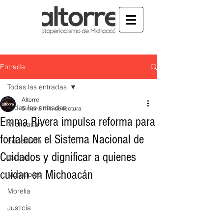
Entrada
Todas las entradas
Altorre
Todas las entradas
5 mar
2 min de lectura
Emma Rivera impulsa reforma para
Michoacán
fortalecer el Sistema Nacional de
Educación
Cuidados y dignificar a quienes
Cultura
cuidan en Michoacán
Municipios
Morelia
Justicia