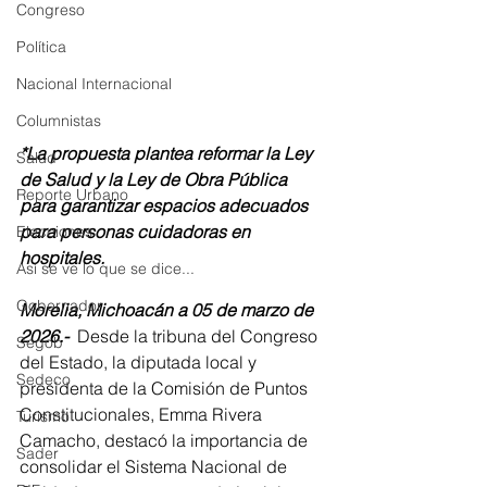
Congreso
Política
Nacional Internacional
Columnistas
*La propuesta plantea reformar la Ley 
Salud
de Salud y la Ley de Obra Pública 
Reporte Urbano
para garantizar espacios adecuados 
para personas cuidadoras en 
Elecciones
hospitales.
Así se ve lo que se dice...
Gobernador
Morelia, Michoacán a 05 de marzo de 
2026.-
  Desde la tribuna del Congreso 
Segob
del Estado, la diputada local y 
Sedeco
presidenta de la Comisión de Puntos 
Constitucionales, Emma Rivera 
Turismo
Camacho, destacó la importancia de 
Sader
consolidar el Sistema Nacional de 