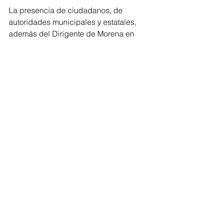
La presencia de ciudadanos, de 
autoridades municipales y estatales, 
además del Dirigente de Morena en 
Michoacán, fue reflejo de un respaldo 
popular y político a su gestión. Entre 
aplausos y muestras de 
reconocimiento, Emma Rivera cerró su 
informe con un mensaje de unidad: 
“La transformación no se detiene, la 
escribimos todos los días con trabajo, 
con compromiso y con esperanza. Hoy 
sabemos que estamos haciendo 
historia junto al pueblo”.
Congreso