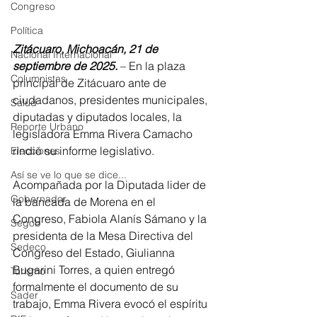
Congreso
Política
Zitácuaro, Michoacán, 21 de 
Nacional Internacional
septiembre de 2025. 
– En la plaza 
Columnistas
principal de Zitácuaro ante de 
ciudadanos, presidentes municipales, 
Salud
diputadas y diputados locales, la 
Reporte Urbano
legisladora Emma Rivera Camacho 
rindió su informe legislativo.
Elecciones
Así se ve lo que se dice...
Acompañada por la Diputada lider de 
Gobernador
la bancada de Morena en el 
Congreso, Fabiola Alanís Sámano y la 
Segob
presidenta de la Mesa Directiva del 
Sedeco
Congreso del Estado, Giulianna 
Bugarini Torres, a quien entregó 
Turismo
formalmente el documento de su 
Sader
trabajo, Emma Rivera evocó el espíritu 