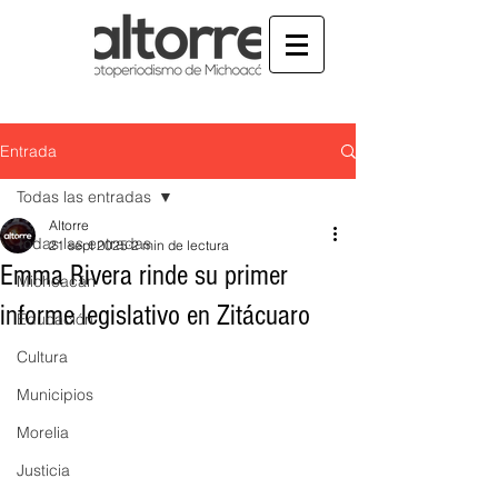
Entrada
Todas las entradas
Altorre
Todas las entradas
21 sept 2025
2 min de lectura
Emma Rivera rinde su primer
Michoacán
informe legislativo en Zitácuaro
Educación
Cultura
Municipios
Morelia
Justicia