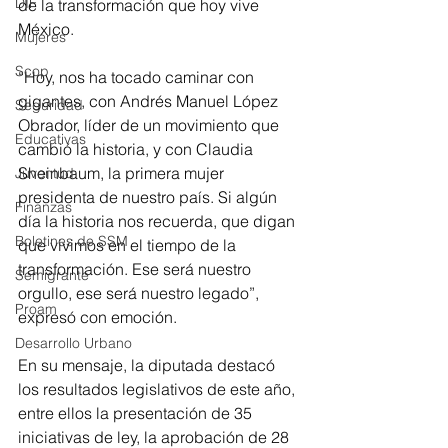
DIF
de la transformación que hoy vive 
México. 
Mujeres
Scop
“Hoy, nos ha tocado caminar con 
gigantes, con Andrés Manuel López 
Seguridad
Obrador, líder de un movimiento que 
Educativas
cambió la historia, y con Claudia 
Sheinbaum, la primera mujer 
Juventud
presidenta de nuestro país. Si algún 
Finanzas
día la historia nos recuerda, que digan 
Boletines de SSM
que vivimos en el tiempo de la 
transformación. Ese será nuestro 
Semigrante
orgullo, ese será nuestro legado”, 
Proam
expresó con emoción.
Desarrollo Urbano
En su mensaje, la diputada destacó 
los resultados legislativos de este año, 
entre ellos la presentación de 35 
iniciativas de ley, la aprobación de 28 