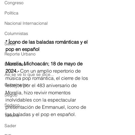
Congreso
Política
Nacional Internacional
Columnistas
* Ícono de las baladas románticas y el 
Salud
pop en español
Reporte Urbano
Morelia, Michoacán; 18 de mayo de 
Elecciones
2024.-
 Con un amplio repertorio de 
Así se ve lo que se dice...
música pop romántica, el cierre de los 
Gobernador
festejos por el 483 aniversario de 
Morelia, hizo revivir momentos 
Segob
inolvidables con la espectacular 
Sedeco
presentación de Emmanuel, ícono de 
las baladas y el pop en español. 
Turismo
Sader