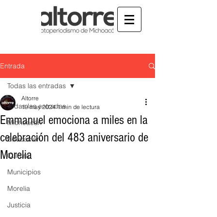
Entrada
Todas las entradas
Altorre
Todas las entradas
19 may 2024
1 min de lectura
Emmanuel emociona a miles en la
Michoacán
celebración del 483 aniversario de
Educación
Morelia
Cultura
Municipios
Morelia
Justicia