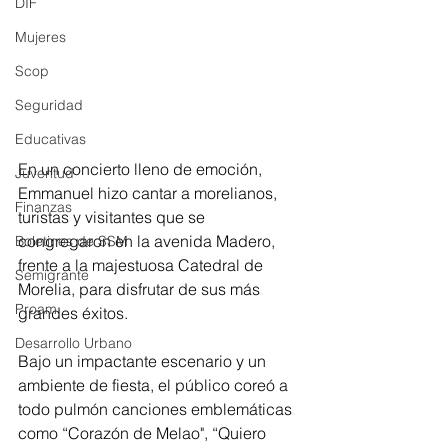
DIF
Mujeres
Scop
Seguridad
Educativas
En un concierto lleno de emoción, 
Juventud
Emmanuel hizo cantar a morelianos, 
Finanzas
turistas y visitantes que se 
congregaron en la avenida Madero, 
Boletines de SSM
frente a la majestuosa Catedral de 
Semigrante
Morelia, para disfrutar de sus más 
Proam
grandes éxitos.
Desarrollo Urbano
Bajo un impactante escenario y un 
ambiente de fiesta, el público coreó a 
todo pulmón canciones emblemáticas 
como “Corazón de Melao", “Quiero 