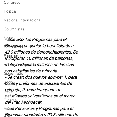
Congreso
Política
Nacional Internacional
Columnistas
Salud
- Este año, los Programas para el 
Bienestar en conjunto beneficiarán a 
Reporte Urbano
42.9 millones de derechohabientes. Se 
Elecciones
incorporan 10 millones de personas, 
incluyendo siete millones de familias 
Así se ve lo que se dice...
con estudiantes de primaria
Gobernador
- Se crean dos nuevos apoyos: 1. para 
Segob
útiles y uniformes de estudiantes de 
primaria, 2. para transporte de 
Sedeco
estudiantes universitarios en el marco 
Turismo
del Plan Michoacán
- Las Pensiones y Programas para el 
Sader
Bienestar atenderán a 20.3 millones de 