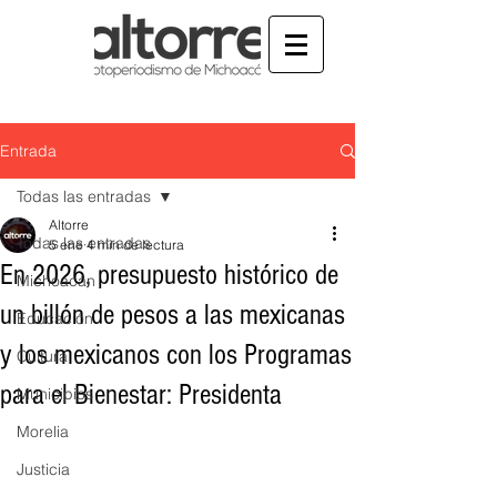
Entrada
Todas las entradas
Altorre
Todas las entradas
5 ene
4 min de lectura
En 2026, presupuesto histórico de
Michoacán
un billón de pesos a las mexicanas
Educación
y los mexicanos con los Programas
Cultura
para el Bienestar: Presidenta
Municipios
Morelia
Justicia