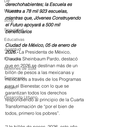
DIF
derechohabientes; la Escuela es 
Mujeres
Nuestra a 78 mil 923 escuelas, 
mientras que, Jóvenes Construyendo 
Scop
el Futuro apoyará a 500 mil 
Seguridad
beneficiarios
Educativas
Ciudad de México, 05 de enero de 
Juventud
2026.-
 La Presidenta de México, 
Claudia Sheinbaum Pardo, destacó 
Finanzas
que en 2026 se destinan más de un 
Boletines de SSM
billón de pesos a las mexicanas y 
Semigrante
mexicanos a través de los Programas 
para el Bienestar, con lo que se 
Proam
garantizan todos los derechos 
Desarrollo Urbano
respondiendo al principio de la Cuarta 
Transformación de “por el bien de 
todos, primero los pobres”.
“Un billón de pesos, 2026, este año, 