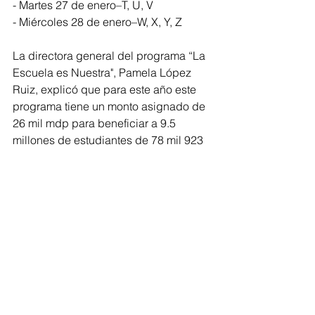
- Martes 27 de enero–T, U, V
- Miércoles 28 de enero–W, X, Y, Z
La directora general del programa “La 
Escuela es Nuestra", Pamela López 
Ruiz, explicó que para este año este 
programa tiene un monto asignado de 
26 mil mdp para beneficiar a 9.5 
millones de estudiantes de 78 mil 923 
escuelas, de las que 72 mil 831 son de 
Educación Básica y 6 mil 92 de Media 
Superior. Dio a conocer que, de enero 
a marzo, los Servidores de la Nación 
visitarán las escuelas para realizar las 
asambleas, de abril a mayo se hará la 
entrega de tarjetas y en mayo se 
realizará el pago correspondiente.
El coordinador nacional de Becas 