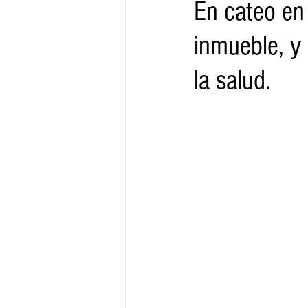
En cateo en
inmueble, y 
Gobernador
Segob
Sedec
la salud.
Juventud
Finanzas
Boleti