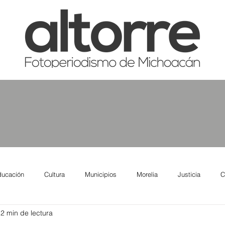
ducación
Cultura
Municipios
Morelia
Justicia
C
2 min de lectura
tas
Salud
Reporte Urbano
Elecciones
Así se ve lo qu