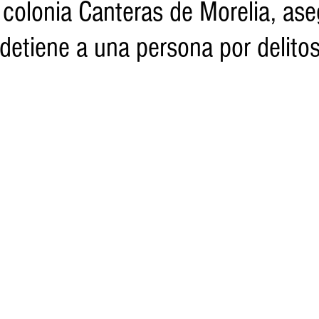
 colonia Canteras de Morelia, as
detiene a una persona por delito
o
Turismo
Sader
DIF
Mujeres
Scop
Segu
nes de SSM
Semigrante
Proam
Desarrollo Urbano