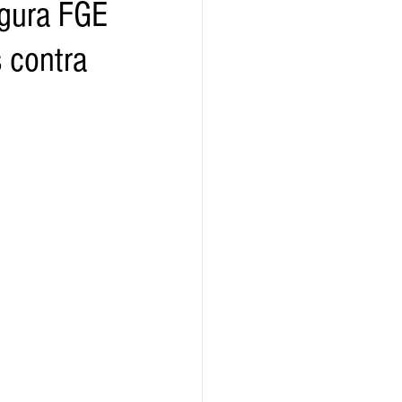
egura FGE
s contra
ridad
Educativas