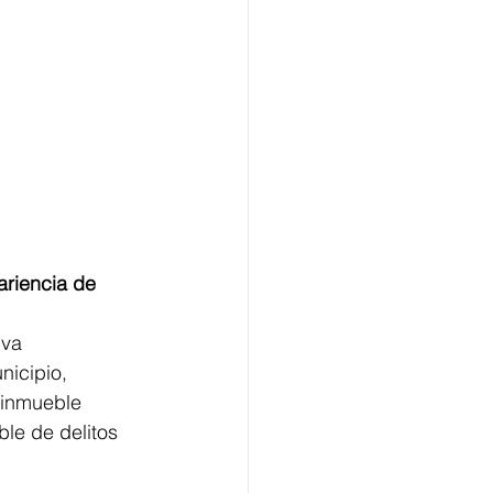
ariencia de 
iva 
nicipio, 
 inmueble 
le de delitos 