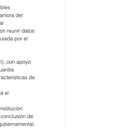
bles 
Zamora del 
al 
on reunir datos 
uiada por el 
I), con apoyo 
uardia 
acterísticas de 
á el 
nstitución 
 conclusión de 
gubernamental, 