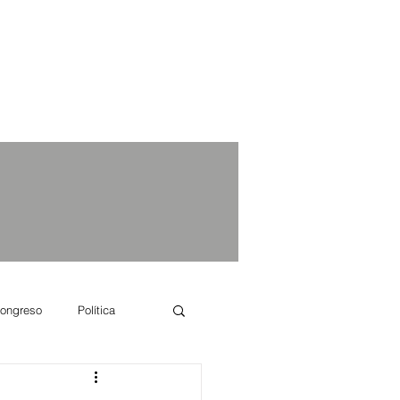
ongreso
Política
e se dice...