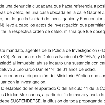
 de una denuncia ciudadana que hacía referencia a posi
vas de delito, en una casa ubicada en la calle Gabriel 
o, por lo que la Unidad de Investigación y Persecución 
 llevó a cabo los actos de investigación que permitier
itar la respectiva orden de cateo, misma que fue obseq
te mandato, agentes de la Policía de Investigación (PD
 (K9), Secretaría de la Defensa Nacional (SEDENA) y G
asladó al inmueble; ahí se incautó una sustancia con car
detuvo a Leonardo Daniel “N” de 31 años de edad.
ga quedaron a disposición del Ministerio Público que ser
ar con la investigación.
o establecido en el apartado C del artículo 41 de la Co
dos Unidos Mexicanos, a partir del 1 de marzo y hasta la
l, debe SUSPENDERSE, la difusión de toda propaganda 