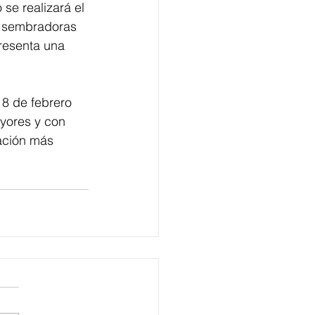
se realizará el 
l sembradoras 
resenta una 
8 de febrero 
yores y con 
lación más 