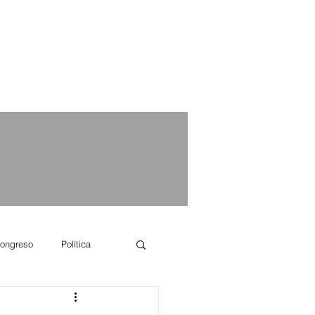
ongreso
Política
e se dice...