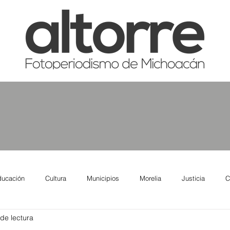
ducación
Cultura
Municipios
Morelia
Justicia
C
de lectura
tas
Salud
Reporte Urbano
Elecciones
Así se ve lo qu