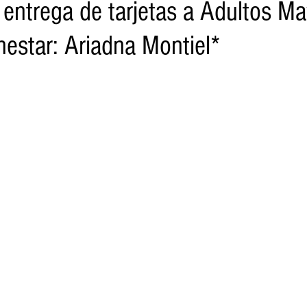
 entrega de tarjetas a Adultos M
nestar: Ariadna Montiel*
o
Turismo
Sader
DIF
Mujeres
Scop
Segu
nes de SSM
Semigrante
Proam
Desarrollo Urbano