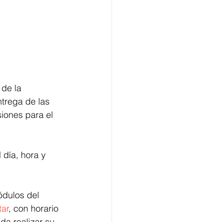
de la 
ntrega de las 
iones para el 
 día, hora y 
ódulos del 
tar
, con horario 
a realizar su 