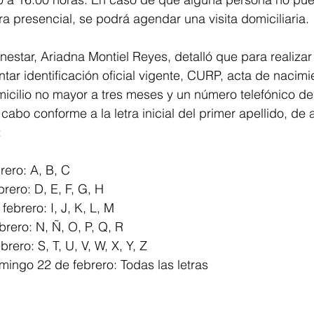
a presencial, se podrá agendar una visita domiciliaria.
nestar, Ariadna Montiel Reyes, detalló que para realizar 
tar identificación oficial vigente, CURP, acta de nacimi
cilio no mayor a tres meses y un número telefónico de 
cabo conforme a la letra inicial del primer apellido, de
:
rero: A, B, C
rero: D, E, F, G, H
febrero: I, J, K, L, M
rero: N, Ñ, O, P, Q, R
rero: S, T, U, V, W, X, Y, Z
ingo 22 de febrero: Todas las letras