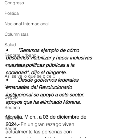
Congreso
Política
Nacional Internacional
Columnistas
Salud
•	“Seremos ejemplo de cómo 
Reporte Urbano
buscamos visibilizar y hacer inclusivas 
nuestras políticas públicas a la 
Elecciones
sociedad”, dijo el dirigente.
Así se ve lo que se dice...
•	Desde gobiernos federales 
Gobernador
emanados del Revolucionario 
Institucional se apoyó a este sector, 
Segob
apoyos que ha eliminado Morena.
Sedeco
Morelia, Mich., a 03 de diciembre de 
Turismo
2024.-
 En un gran rezago viven 
Sader
actualmente las personas con 