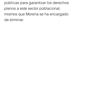
públicas para garantizar los derechos 
plenos a este sector poblacional, 
mismos que Morena se ha encargado 
de eliminar.
“En el 2019, eliminó el Fondo de 
Transporte Público Accesible para 
Personas con Discapacidad; el 
Programa de Coinversión Social, 
afectando anualmente a más de mil 
proyectos ciudadanos. En 2021, 
desapareció el Programa para la 
Inclusión y la Equidad Educativa. Al 
día de hoy, en nuestro país hay cerca 
de mil 900 centros de atención 
múltiple están en vísperas de cerrar o 
desaparecer ante la falta de 
presupuesto”, dijo.