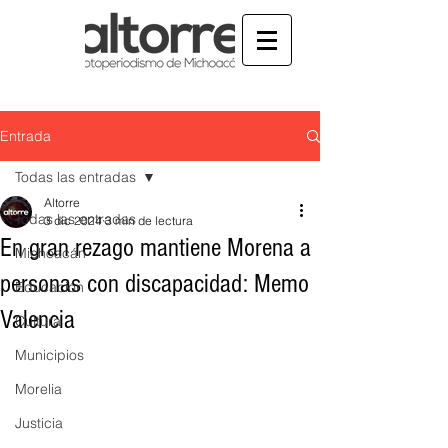
Entrada
Todas las entradas
Altorre
Todas las entradas
3 dic 2024
3 min de lectura
En gran rezago mantiene Morena a
Michoacán
personas con discapacidad: Memo
Educación
Valencia
Cultura
Municipios
Morelia
Justicia