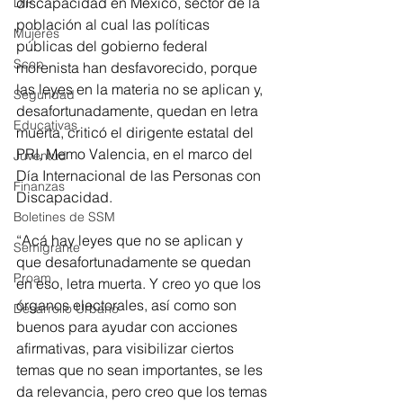
discapacidad en México, sector de la 
DIF
población al cual las políticas 
Mujeres
públicas del gobierno federal 
Scop
morenista han desfavorecido, porque 
las leyes en la materia no se aplican y, 
Seguridad
desafortunadamente, quedan en letra 
Educativas
muerta, criticó el dirigente estatal del 
PRI, Memo Valencia, en el marco del 
Juventud
Día Internacional de las Personas con 
Finanzas
Discapacidad.  
Boletines de SSM
“Acá hay leyes que no se aplican y 
Semigrante
que desafortunadamente se quedan 
Proam
en eso, letra muerta. Y creo yo que los 
órganos electorales, así como son 
Desarrollo Urbano
buenos para ayudar con acciones 
afirmativas, para visibilizar ciertos 
temas que no sean importantes, se les 
da relevancia, pero creo que los temas 