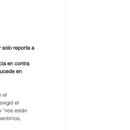
sucede en 
 el 
xigió el 
o “nos están 
entirnos, 