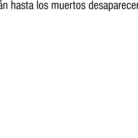
án hasta los muertos desaparec
o
Turismo
Sader
DIF
Mujeres
Scop
Segu
nes de SSM
Semigrante
Proam
Desarrollo Urbano