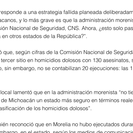
responde a una estrategia fallida planeada deliberadam
acanos, y lo más grave es que la administración morenis
sión Nacional de Seguridad, CNS. Ahora, ¿esto solo pas
en otros estados de la República?”. 
icó que, según cifras de la Comisión Nacional de Seguri
ercer sitio en homicidios dolosos con 130 asesinatos, 
, sin embargo, no se contabilizan 20 ejecuciones: las 1
local lamentó que en la administración morenista “no ti
de Michoacán un estado más seguro en términos reales,
asificación de los homicidios dolosos”.
én reconoció que en Morelia no hubo ejecutados durant
embargo, en el estado, según los medios de comunicació