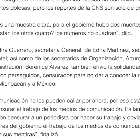
rtes dolosas, pero los reportes de la CNS son solo de d
s una muestra clara, para el gobierno hubo dos muertos
tán los otros cuatro? los números no cuadran”, dijo.
a Guerrero, secretaria General; de Edna Martínez, secr
atal; así como de los secretarios de Organización, Artu
stración, Berenice Álvarez; también envió la solidarida
son perseguidos, censurados para no dar a conocer la r
Michoacán y a México.
municación no los pueden callar por ahora, por eso est
surar el trabajo de los medios de comunicación. Es la
n censurar a un periodista por hacer su trabajo y obvi
res del gobierno el trabajo de los medios de comunicac
us mentiras”, finalizó.