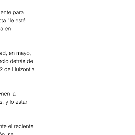
ente para 
ta “le esté 
a en 
dad, en mayo, 
solo detrás de 
2 de Huizontla 
enen la 
 y lo están 
e el reciente 
n, se 