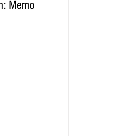
en: Memo
ridad
Educativas