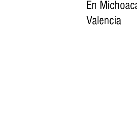
En Michoac
Valencia
Gobernador
Segob
Sedec
Juventud
Finanzas
Boleti