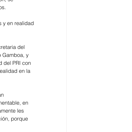
os.
 y en realidad 
etaria del 
ro Gamboa, y 
d del PRI con 
ealidad en la 
án 
mentable, en 
amente les 
ión, porque 