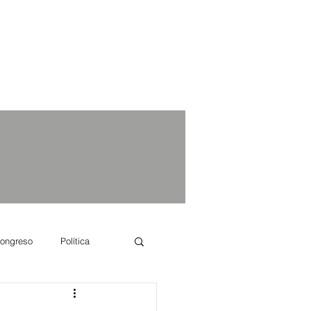
ongreso
Política
e se dice...