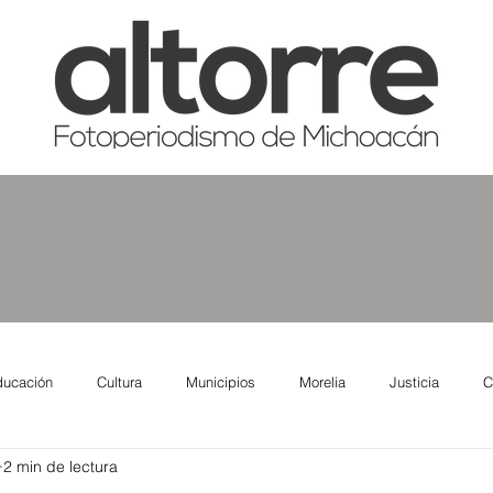
ducación
Cultura
Municipios
Morelia
Justicia
C
2 min de lectura
tas
Salud
Reporte Urbano
Elecciones
Así se ve lo qu