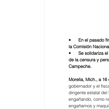
•	En el pasado fin de semana se registraron 6 asesinatos en la entidad, y solo reporta a 
la Comisión Naciona
•	Se solidariza el dirigente estatal del PRI con los reporteros y se pronuncia en contra 
de la censura y per
Campeche.
Morelia, Mich., a 16
gobernador y el fisc
dirigente estatal de
engañando, como no p
engañarnos y maquill