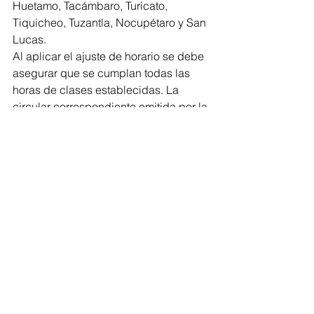
Huetamo, Tacámbaro, Turicato, 
Tiquicheo, Tuzantla, Nocupétaro y San 
Lucas.
Al aplicar el ajuste de horario se debe 
asegurar que se cumplan todas las 
horas de clases establecidas. La 
circular correspondiente emitida por la 
Secretaría de Educación se encuentra 
disponible para descarga en el link: 
https://bit.ly/443V2be
.
Educativas
Comentarios