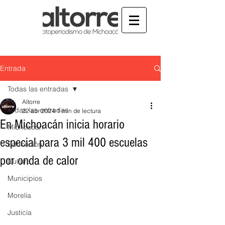
Entrada
Todas las entradas
Altorre
Todas las entradas
22 abr 2024
1 min de lectura
En Michoacán inicia horario
Michoacán
especial para 3 mil 400 escuelas
Educación
por onda de calor
Cultura
Municipios
Morelia
Justicia