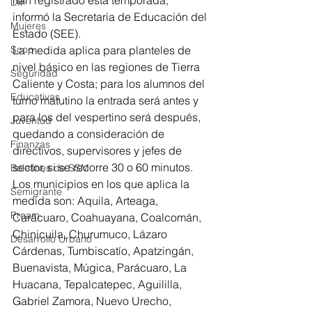
han registrado esta temporada, 
DIF
informó la Secretaría de Educación del 
Mujeres
Estado (SEE). 
Scop
La medida aplica para planteles de 
nivel básico en las regiones de Tierra 
Seguridad
Caliente y Costa; para los alumnos del 
Educativas
turno matutino la entrada será antes y 
para los del vespertino será después, 
Juventud
quedando a consideración de 
Finanzas
directivos, supervisores y jefes de 
sector, si se recorre 30 o 60 minutos.
Boletines de SSM
Los municipios en los que aplica la 
Semigrante
medida son: Aquila, Arteaga, 
Proam
Carácuaro, Coahuayana, Coalcomán, 
Chinicuila, Churumuco, Lázaro 
Desarrollo Urbano
Cárdenas, Tumbiscatío, Apatzingán, 
Buenavista, Múgica, Parácuaro, La 
Huacana, Tepalcatepec, Aguililla, 
Gabriel Zamora, Nuevo Urecho, 