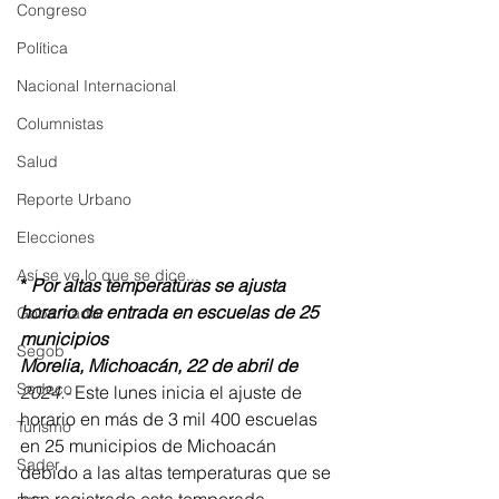
Congreso
Política
Nacional Internacional
Columnistas
Salud
Reporte Urbano
Elecciones
Así se ve lo que se dice...
* 
Por altas temperaturas se ajusta 
horario de entrada en escuelas de 25 
Gobernador
municipios
Segob
Morelia, Michoacán, 22 de abril de 
Sedeco
2024.-
 Este lunes inicia el ajuste de 
horario en más de 3 mil 400 escuelas 
Turismo
en 25 municipios de Michoacán 
Sader
debido a las altas temperaturas que se 