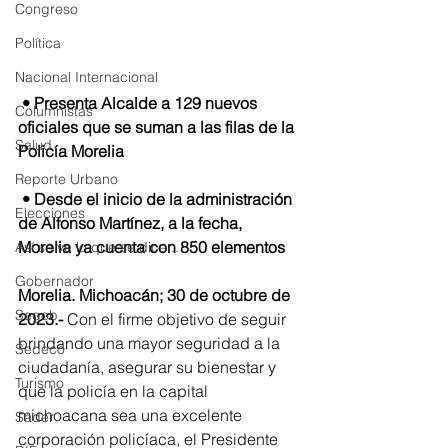
Congreso
Política
Nacional Internacional
 • Presenta Alcalde a 129 nuevos 
Columnistas
oficiales que se suman a las filas de la 
Salud
Policía Morelia 
Reporte Urbano
 • Desde el inicio de la administración 
Elecciones
de Alfonso Martínez, a la fecha, 
Morelia ya cuenta con 850 elementos
Así se ve lo que se dice...
Gobernador
Morelia. Michoacán; 30 de octubre de 
Segob
2023.- 
Con el firme objetivo de seguir 
brindando una mayor seguridad a la 
Sedeco
ciudadanía, asegurar su bienestar y 
Turismo
que la policía en la capital 
michoacana sea una excelente 
Sader
corporación policíaca, el Presidente 