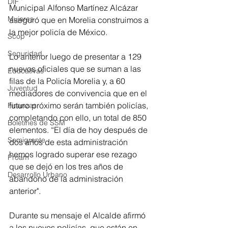
DIF
Municipal Alfonso Martínez Alcázar 
Mujeres
aseguró que en Morelia construimos a 
la mejor policía de México.
Scop
Seguridad
Lo anterior luego de presentar a 129 
nuevos oficiales que se suman a las 
Educativas
filas de la Policía Morelia y, a 60 
Juventud
mediadores de convivencia que en el 
futuro próximo serán también policías, 
Finanzas
completando con ello, un total de 850 
Boletines de SSM
elementos. “El día de hoy después de 
Semigrante
dos años de esta administración 
hemos logrado superar ese rezago 
Proam
que se dejó en los tres años de 
Desarrollo Urbano
abandono de la administración 
anterior".
Durante su mensaje el Alcalde afirmó 
a los nuevos policías, que están en 