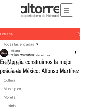
Entrada
Todas las entradas
Altorre
Todas las entradas
30 oct 2023
2 min de lectura
En Morelia construimos la mejor
Michoacán
policía de México: Alfonso Martínez
Educación
Cultura
Municipios
Morelia
Justicia