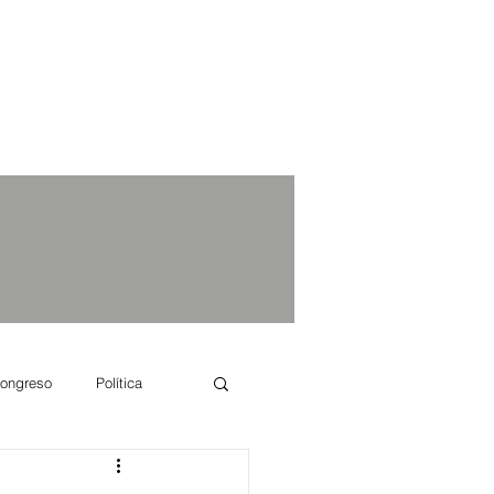
ongreso
Política
e se dice...