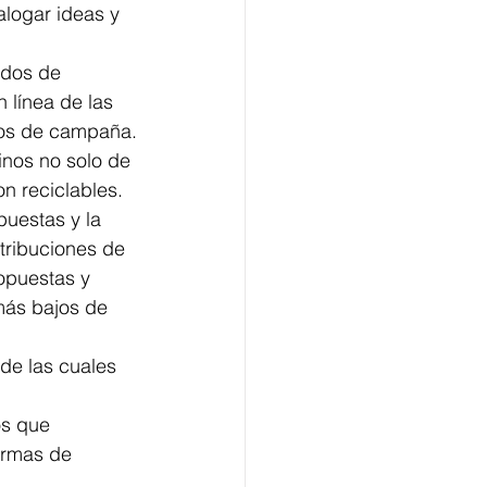
alogar ideas y 
ados de 
 línea de las 
sos de campaña.
inos no solo de 
on reciclables.
uestas y la 
tribuciones de 
ropuestas y 
más bajos de 
de las cuales 
os que 
ormas de 