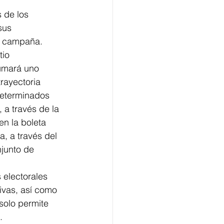
 de los 
sus 
la campaña.
tio 
umará uno 
trayectoria 
determinados 
a través de la 
en la boleta 
, a través del 
junto de 
 electorales 
ivas, así como 
solo permite 
.