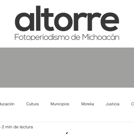
ducación
Cultura
Municipios
Morelia
Justicia
C
4
2 min de lectura
tas
Salud
Reporte Urbano
Elecciones
Así se ve lo qu