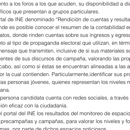
nto a los foros a los que acuden, su disponibilidad a di
ficos que presentan a grupos particulares.
ortal de INE denominado “Rendición de cuentas y result
onde es posible conocer el resumen de la contabilidad en
atos, donde rinden cuentas sobre sus ingresos y egre
to al tipo de propaganda electoral que utilizan, en térm
mensaje que transmiten, inclusive de si sus materiales s
ientes de sus discursos de campaña, valorando las prop
 cabo, así como si éstas se encuentran alineadas a las a
or la cual contienden. Particularmente,identificar sus p
las personas jóvenes, quienes representan los niveles 
dana.
 persona candidata cuenta con redes sociales, a través 
ión eficaz con la ciudadanía.
 portal del INE los resultados del monitoreo de espaci
n precampañas y campañas, para valorar los niveles y f
mas, por parte de dichos espacios noticiosos.