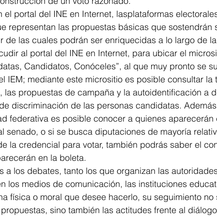
construcción de un voto razonado.
 el portal del INE en Internet, lasplataformas electorales
que representan las propuestas básicas que sostendrán 
ir de las cuales podrán ser enriquecidas a lo largo de 
ir al portal del INE en Internet, para ubicar el microsi
tas, Candidatos, Conóceles”, al que muy pronto se s
del IEM; mediante este micrositio es posible consultar la 
al, las propuestas de campaña y la autoidentificación a 
de discriminación de las personas candidatas. Además, 
dad federativa es posible conocer a quienes aparecerán 
 senado, o si se busca diputaciones de mayoría relativa
 la credencial para votar, también podrás saber el con
arecerán en la boleta.
os a los debates, tanto los que organizan las autoridades
n los medios de comunicación, las instituciones educat
na física o moral que desee hacerlo, su seguimiento no 
 propuestas, sino también las actitudes frente al diálogo