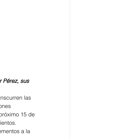
 Pérez, sus 
anscurren las 
ones 
 próximo 15 de 
ientos.
ementos a la 