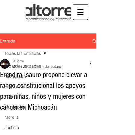
Entrada
Todas las entradas
Altorre
Todas las entradas
20 nov 2025
2 min de lectura
Erendira Isauro propone elevar a
Michoacán
rango constitucional los apoyos
Educación
para niñas, niños y mujeres con
Cultura
cáncer en Michoacán
Municipios
Morelia
Justicia