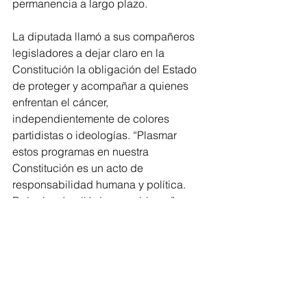
permanencia a largo plazo.
La diputada llamó a sus compañeros 
legisladores a dejar claro en la 
Constitución la obligación del Estado 
de proteger y acompañar a quienes 
enfrentan el cáncer, 
independientemente de colores 
partidistas o ideologías. “Plasmar 
estos programas en nuestra 
Constitución es un acto de 
responsabilidad humana y política. 
Debe ir más allá de un gobierno”, 
expresó.
La iniciativa establece que el Estado 
deberá garantizar programas 
asistenciales para mujeres, niñas, 
niños y adolescentes con cáncer y 