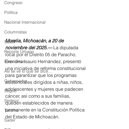
Congreso
Política
Nacional Internacional
Columnistas
Morelia, Michoacán, a 20 de 
Salud
noviembre del 2025.—
 La diputada 
Reporte Urbano
local por el Distrito 05 de Paracho, 
Erendira Isauro Hernández, presentó 
Elecciones
una iniciativa de reforma constitucional 
Así se ve lo que se dice...
para garantizar que los programas 
Gobernador
asistenciales dirigidos a niñas, niños, 
adolescentes y mujeres que padecen 
Segob
cáncer, así como a sus familias, 
Sedeco
queden establecidos de manera 
permanente en la Constitución Política 
Turismo
del Estado de Michoacán.
Sader