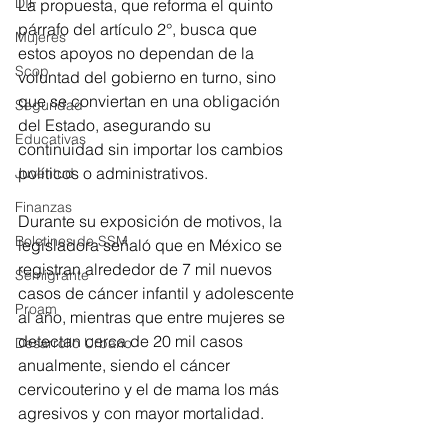
DIF
La propuesta, que reforma el quinto 
párrafo del artículo 2°, busca que 
Mujeres
estos apoyos no dependan de la 
Scop
voluntad del gobierno en turno, sino 
que se conviertan en una obligación 
Seguridad
del Estado, asegurando su 
Educativas
continuidad sin importar los cambios 
políticos o administrativos.
Juventud
Finanzas
Durante su exposición de motivos, la 
Boletines de SSM
legisladora señaló que en México se 
registran alrededor de 7 mil nuevos 
Semigrante
casos de cáncer infantil y adolescente 
Proam
al año, mientras que entre mujeres se 
detectan cerca de 20 mil casos 
Desarrollo Urbano
anualmente, siendo el cáncer 
cervicouterino y el de mama los más 
agresivos y con mayor mortalidad.