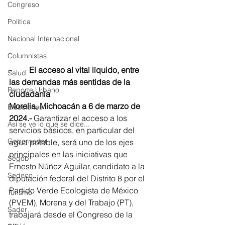
Congreso
Política
Nacional Internacional
Columnistas
-	El acceso al vital líquido, entre 
Salud
las demandas más sentidas de la 
Reporte Urbano
ciudadanía
Morelia, Michoacán a 6 de marzo de 
Elecciones
2024.- 
Garantizar el acceso a los 
Así se ve lo que se dice...
servicios básicos, en particular del 
Gobernador
agua potable, será uno de los ejes 
principales en las iniciativas que 
Segob
Ernesto Núñez Aguilar, candidato a la 
Sedeco
diputación federal del Distrito 8 por el 
Partido Verde Ecologista de México 
Turismo
(PVEM), Morena y del Trabajo (PT), 
Sader
trabajará desde el Congreso de la 