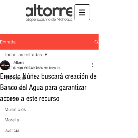
Entrada
Todas las entradas
Altorre
Todas las entradas
6 mar 2024
1 min de lectura
Ernesto Núñez buscará creación de
Michoacán
Banco del Agua para garantizar
Educación
acceso a este recurso
Cultura
Municipios
Morelia
Justicia