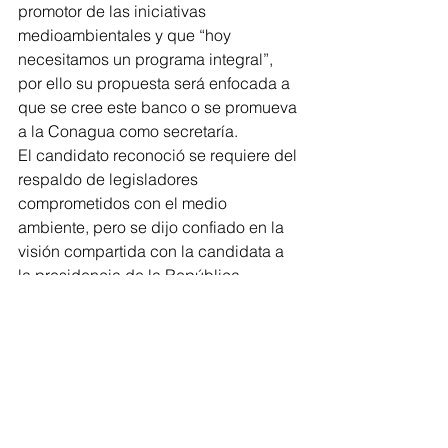
promotor de las iniciativas 
medioambientales y que “hoy 
necesitamos un programa integral”, 
por ello su propuesta será enfocada a 
que se cree este banco o se promueva 
a la Conagua como secretaría.
El candidato reconoció se requiere del 
respaldo de legisladores 
comprometidos con el medio 
ambiente, pero se dijo confiado en la 
visión compartida con la candidata a 
la presidencia de la República, 
Claudia Sheinbaum Pardo, quien ha 
incluido en su  proyecto de 100 puntos 
las acciones de cuidado y 
conservación de los recursos 
naturales.
Elecciones