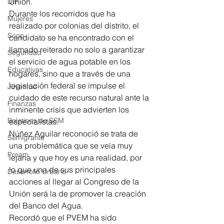
Unión.
DIF
Durante los recorridos que ha 
Mujeres
realizado por colonias del distrito, el 
Scop
candidato se ha encontrado con el 
llamado reiterado no solo a garantizar 
Seguridad
el servicio de agua potable en los 
Educativas
hogares, sino que a través de una 
legislación federal se impulse el 
Juventud
cuidado de este recurso natural ante la 
Finanzas
inminente crisis que advierten los 
Boletines de SSM
especialistas.
Núñez Aguilar reconoció se trata de 
Semigrante
una problemática que se veía muy 
Proam
lejana y que hoy es una realidad, por 
lo que una de sus principales 
Desarrollo Urbano
acciones al llegar al Congreso de la 
Unión será la de promover la creación 
del Banco del Agua.
Recordó que el PVEM ha sido 