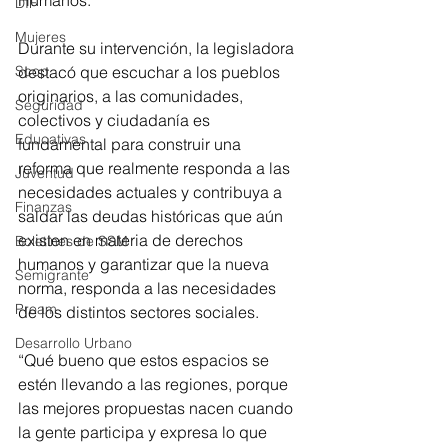
DIF
Mujeres
Durante su intervención, la legisladora 
destacó que escuchar a los pueblos 
Scop
originarios, a las comunidades, 
Seguridad
colectivos y ciudadanía es 
Educativas
fundamental para construir una 
reforma que realmente responda a las 
Juventud
necesidades actuales y contribuya a 
Finanzas
saldar las deudas históricas que aún 
existen en materia de derechos 
Boletines de SSM
humanos y garantizar que la nueva 
Semigrante
norma, responda a las necesidades 
Proam
de los distintos sectores sociales.
Desarrollo Urbano
“Qué bueno que estos espacios se 
estén llevando a las regiones, porque 
las mejores propuestas nacen cuando 
la gente participa y expresa lo que 