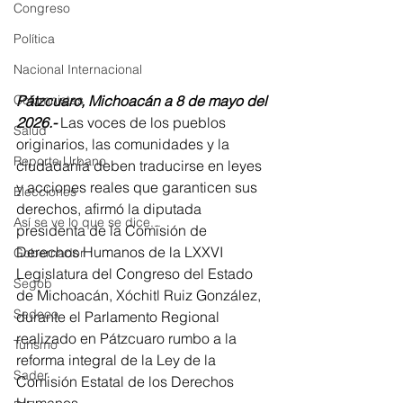
Congreso
Política
Nacional Internacional
Pátzcuaro, Michoacán a 8 de mayo del 
Columnistas
2026.-
 Las voces de los pueblos 
Salud
originarios, las comunidades y la 
Reporte Urbano
ciudadanía deben traducirse en leyes 
y acciones reales que garanticen sus 
Elecciones
derechos, afirmó la diputada 
Así se ve lo que se dice...
presidenta de la Comisión de 
Derechos Humanos de la LXXVI 
Gobernador
Legislatura del Congreso del Estado 
Segob
de Michoacán, Xóchitl Ruiz González, 
Sedeco
durante el Parlamento Regional 
realizado en Pátzcuaro rumbo a la 
Turismo
reforma integral de la Ley de la 
Sader
Comisión Estatal de los Derechos 
Humanos.