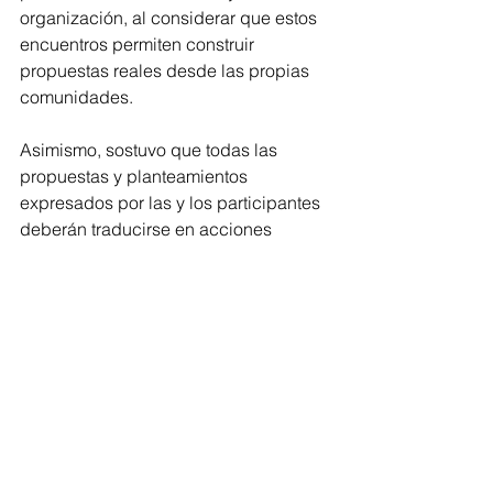
organización, al considerar que estos 
encuentros permiten construir 
propuestas reales desde las propias 
comunidades.
Asimismo, sostuvo que todas las 
propuestas y planteamientos 
expresados por las y los participantes 
deberán traducirse en acciones 
concretas desde el Poder Legislativo 
para fortalecer el marco jurídico estatal 
en materia de derechos humanos.
En el Parlamento Regional 
participaron el titular de la Comisión 
Estatal de los Derechos Humanos de 
Michoacán, Josué Mejía, diputadas y 
diputados locales, autoridades 
estatales, representantes de 