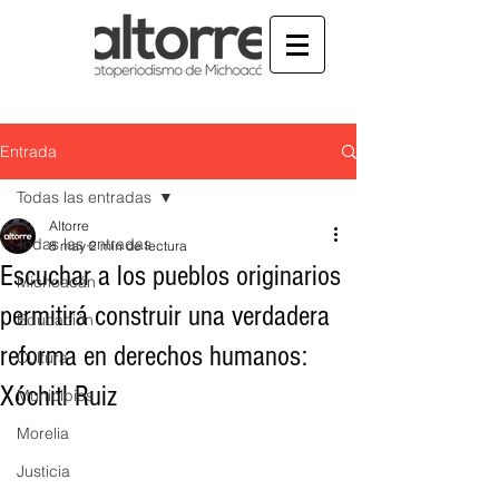
Entrada
Todas las entradas
Altorre
Todas las entradas
8 may
2 min de lectura
Escuchar a los pueblos originarios
Michoacán
permitirá construir una verdadera
Educación
reforma en derechos humanos:
Cultura
Xóchitl Ruiz
Municipios
Morelia
Justicia