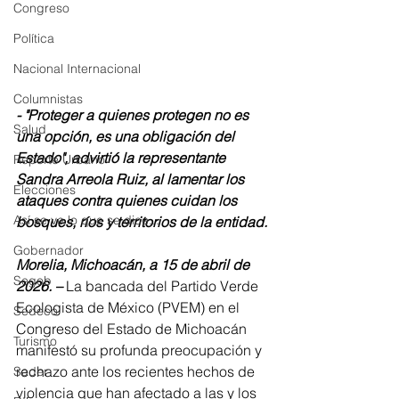
Congreso
Política
Nacional Internacional
Columnistas
- "Proteger a quienes protegen no es 
Salud
una opción, es una obligación del 
Estado", advirtió la representante 
Reporte Urbano
Sandra Arreola Ruiz, al lamentar los 
Elecciones
ataques contra quienes cuidan los 
Así se ve lo que se dice...
bosques, ríos y territorios de la entidad.
Gobernador
Morelia, Michoacán, a 15 de abril de 
Segob
2026. –
 La bancada del Partido Verde 
Ecologista de México (PVEM) en el 
Sedeco
Congreso del Estado de Michoacán 
Turismo
manifestó su profunda preocupación y 
rechazo ante los recientes hechos de 
Sader
violencia que han afectado a las y los 