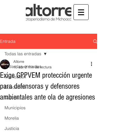
Entrada
Todas las entradas
Altorre
Todas las entradas
15 abr
2 min de lectura
Exige GPPVEM protección urgente
Michoacán
para defensoras y defensores
Educación
ambientales ante ola de agresiones
Cultura
Municipios
Morelia
Justicia