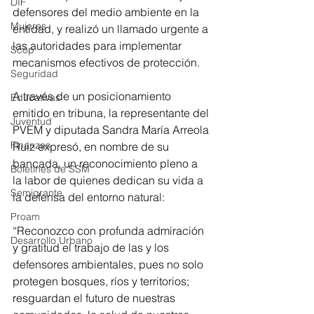
DIF
defensores del medio ambiente en la 
Mujeres
entidad, y realizó un llamado urgente a 
las autoridades para implementar 
Scop
mecanismos efectivos de protección.
Seguridad
A través de un posicionamiento 
Educativas
emitido en tribuna, la representante del 
Juventud
PVEM y diputada Sandra María Arreola 
Finanzas
Ruiz expresó, en nombre de su 
bancada, un reconocimiento pleno a 
Boletines de SSM
la labor de quienes dedican su vida a 
Semigrante
la defensa del entorno natural:
Proam
“Reconozco con profunda admiración 
Desarrollo Urbano
y gratitud el trabajo de las y los 
defensores ambientales, pues no solo 
protegen bosques, ríos y territorios; 
resguardan el futuro de nuestras 