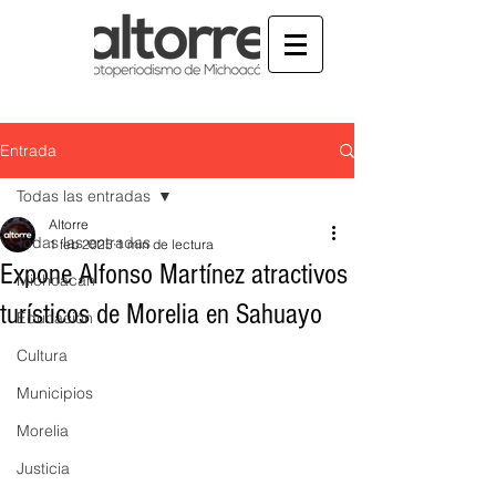
Entrada
Todas las entradas
Altorre
Todas las entradas
1 feb 2025
1 min de lectura
Expone Alfonso Martínez atractivos
Michoacán
turísticos de Morelia en Sahuayo
Educación
Cultura
Municipios
Morelia
Justicia