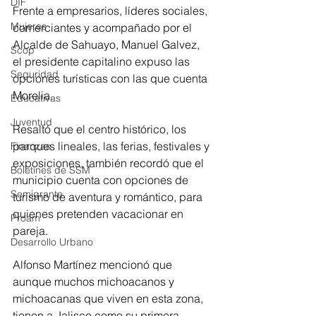
DIF
Frente a empresarios, líderes sociales, 
Mujeres
comerciantes y acompañado por el 
Alcalde de Sahuayo, Manuel Galvez, 
Scop
el presidente capitalino expuso las 
Seguridad
opciones turísticas con las que cuenta 
Morelia.
Educativas
Juventud
Resaltó que el centro histórico, los 
parques lineales, las ferias, festivales y 
Finanzas
exposiciones, también recordó que el 
Boletines de SSM
municipio cuenta con opciones de 
Semigrante
turismo de aventura y romántico, para 
quienes pretenden vacacionar en 
Proam
pareja.
Desarrollo Urbano
Alfonso Martínez mencionó que 
aunque muchos michoacanos y 
michoacanas que viven en esta zona, 
tienen a Jalisco como su primera 