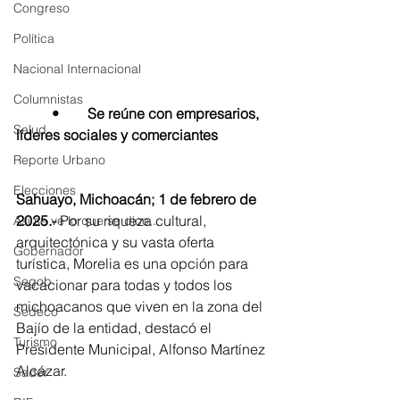
Congreso
Política
Nacional Internacional
Columnistas
	•	Se reúne con empresarios, 
Salud
líderes sociales y comerciantes
Reporte Urbano
Elecciones
Sahuayo, Michoacán; 1 de febrero de 
2025.- 
Por su riqueza cultural, 
Así se ve lo que se dice...
arquitectónica y su vasta oferta 
Gobernador
turística, Morelia es una opción para 
Segob
vacacionar para todas y todos los 
michoacanos que viven en la zona del 
Sedeco
Bajío de la entidad, destacó el 
Turismo
Presidente Municipal, Alfonso Martínez 
Alcázar.
Sader