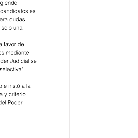
igiendo 
 candidatos es 
nera dudas 
 solo una 
a favor de 
tes mediante 
er Judicial se 
selectiva" 
 e instó a la 
y criterio 
del Poder 