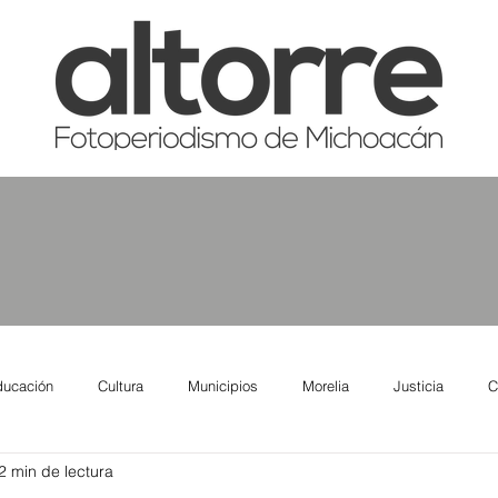
ducación
Cultura
Municipios
Morelia
Justicia
C
2 min de lectura
tas
Salud
Reporte Urbano
Elecciones
Así se ve lo qu