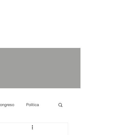
ongreso
Política
e se dice...