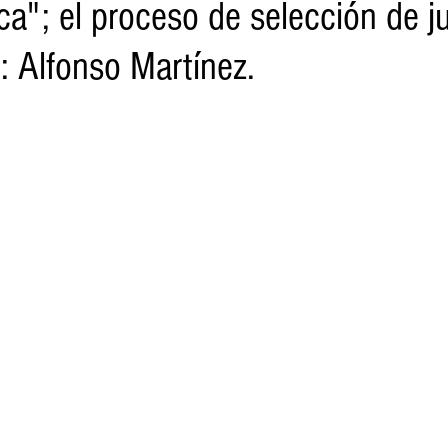
ica"; el proceso de selección de j
: Alfonso Martínez.
o
Turismo
Sader
DIF
Mujeres
Scop
Segu
nes de SSM
Semigrante
Proam
Desarrollo Urbano