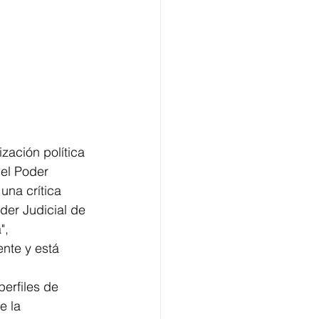
zación política 
del Poder 
una crítica 
der Judicial de 
", 
nte y está 
erfiles de 
e la 