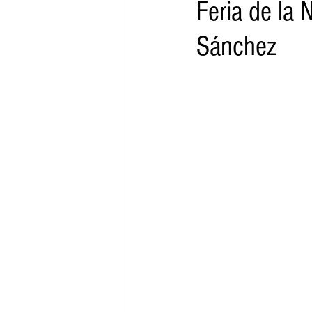
Feria de la 
Sánchez
Gobernador
Segob
Sedec
Juventud
Finanzas
Boleti