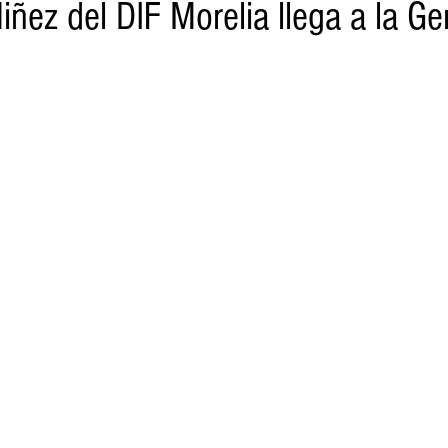
Niñez del DIF Morelia llega a la Ge
o
Turismo
Sader
DIF
Mujeres
Scop
Segu
nes de SSM
Semigrante
Proam
Desarrollo Urbano