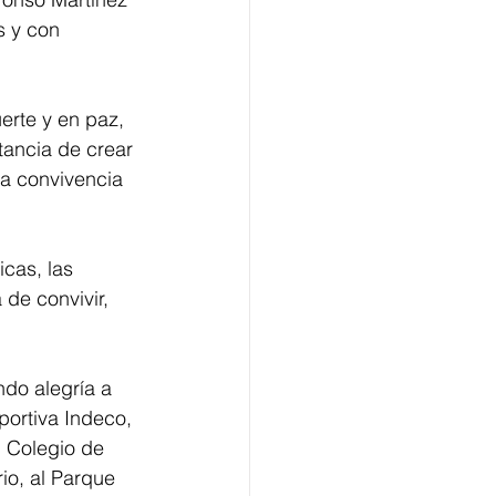
s y con 
rte y en paz, 
tancia de crear 
la convivencia 
icas, las 
de convivir, 
ndo alegría a 
portiva Indeco, 
 Colegio de 
io, al Parque 