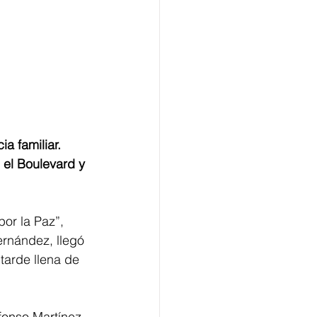
a familiar.
 el Boulevard y 
or la Paz”, 
ernández, llegó 
tarde llena de 
fonso Martínez 