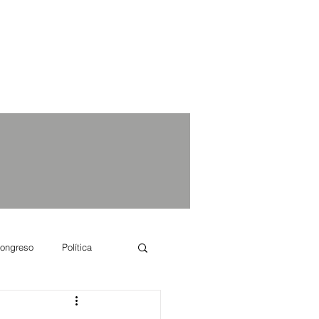
ongreso
Política
e se dice...