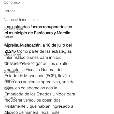
Congreso
Política
Nacional Internacional
Las unidades fueron recuperadas en 
Columnistas
el municipio de Parácuaro y Morelia
Salud
Morelia, Michoacán, a 18 de julio del 
Reporte Urbano
2024.-
 Como parte de las estrategias 
Elecciones
interinstitucionales para inhibir, 
Así se ve lo que se dice...
prevenir e investigar delitos de alto 
impacto, la Fiscalía General del 
Gobernador
Estado de Michoacán (FGE), llevó a 
Segob
cabo dos acciones operativas, una de 
ellas  en colaboración con la 
Sedeco
Embajada de los Estados Unidos para 
Turismo
recuperar vehículos obtenidos 
ilícitamente y que habían ingresado a 
Sader
México de manera ilegal. Este 