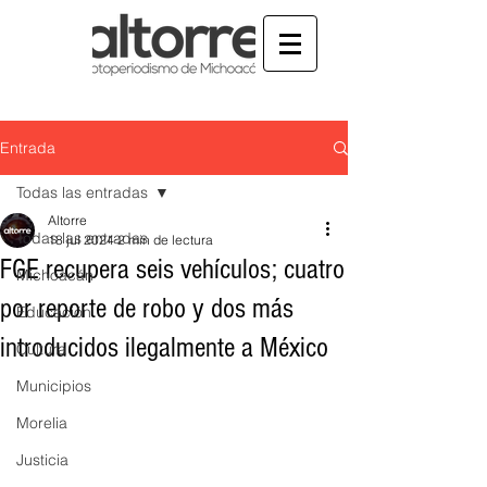
Entrada
Todas las entradas
Altorre
Todas las entradas
18 jul 2024
2 min de lectura
FGE recupera seis vehículos; cuatro
Michoacán
por reporte de robo y dos más
Educación
introducidos ilegalmente a México
Cultura
Municipios
Morelia
Justicia