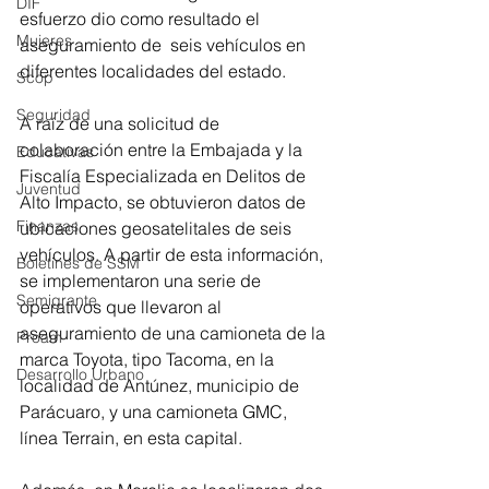
DIF
esfuerzo dio como resultado el 
Mujeres
aseguramiento de  seis vehículos en 
diferentes localidades del estado.
Scop
Seguridad
A raíz de una solicitud de 
colaboración entre la Embajada y la 
Educativas
Fiscalía Especializada en Delitos de 
Juventud
Alto Impacto, se obtuvieron datos de 
Finanzas
ubicaciones geosatelitales de seis 
vehículos. A partir de esta información, 
Boletines de SSM
se implementaron una serie de 
Semigrante
operativos que llevaron al 
aseguramiento de una camioneta de la 
Proam
marca Toyota, tipo Tacoma, en la 
Desarrollo Urbano
localidad de Antúnez, municipio de 
Parácuaro, y una camioneta GMC, 
línea Terrain, en esta capital.