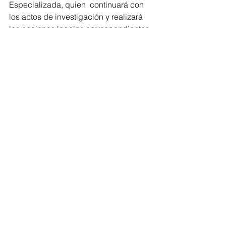
Especializada, quien  continuará con 
los actos de investigación y realizará 
las acciones legales correspondientes 
para la repatriación de las dos 
unidades que fueron introducidas al 
país de manera ilegal.
Justicia
Comentarios