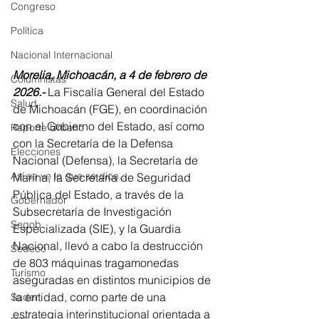
Congreso
Política
Nacional Internacional
Morelia, Michoacán, a 4 de febrero de 
Columnistas
2026.- 
La Fiscalía General del Estado 
Salud
de Michoacán (FGE), en coordinación 
con el Gobierno del Estado, así como 
Reporte Urbano
con la Secretaría de la Defensa 
Elecciones
Nacional (Defensa), la Secretaría de 
Así se ve lo que se dice...
Marina, la Secretaría de Seguridad 
Pública del Estado, a través de la 
Gobernador
Subsecretaría de Investigación 
Segob
Especializada (SIE), y la Guardia 
Nacional, llevó a cabo la destrucción 
Sedeco
de 803 máquinas tragamonedas 
Turismo
aseguradas en distintos municipios de 
la entidad, como parte de una 
Sader
estrategia interinstitucional orientada a 