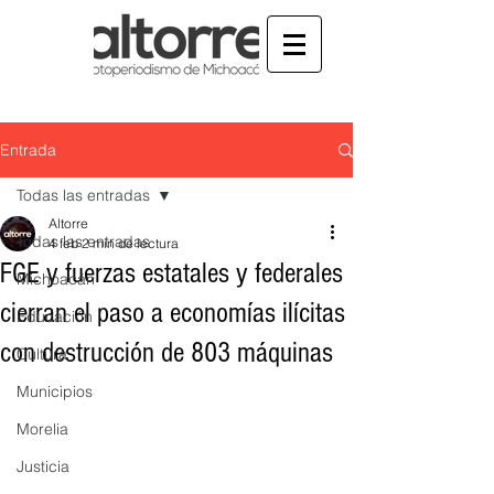
Entrada
Todas las entradas
Altorre
Todas las entradas
4 feb
2 min de lectura
FGE y fuerzas estatales y federales
Michoacán
cierran el paso a economías ilícitas
Educación
con destrucción de 803 máquinas
Cultura
Municipios
Morelia
Justicia