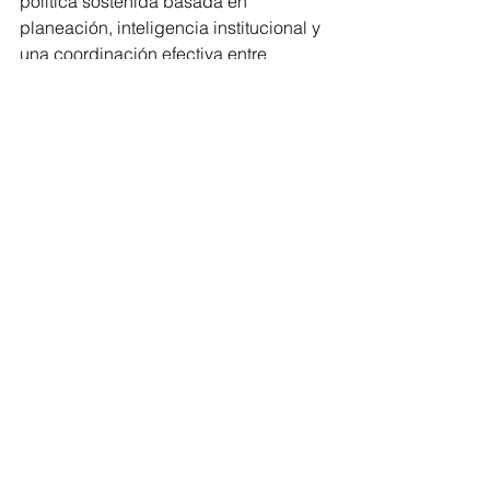
política sostenida basada en 
planeación, inteligencia institucional y 
una coordinación efectiva entre 
autoridades estatales y federales.
En la parte final del acto, el Fiscal 
General reafirmó el compromiso 
institucional de continuar con esta 
estrategia: “La seguridad se construye 
con coordinación, inteligencia y pleno 
respeto al Estado de Derecho; desde 
la Fiscalía seguiremos actuando, junto 
con el Gobierno del Estado y las 
instituciones federales, para entregar 
resultados que impacten 
positivamente en la vida de las y los 
michoacanos”, enfatizó.