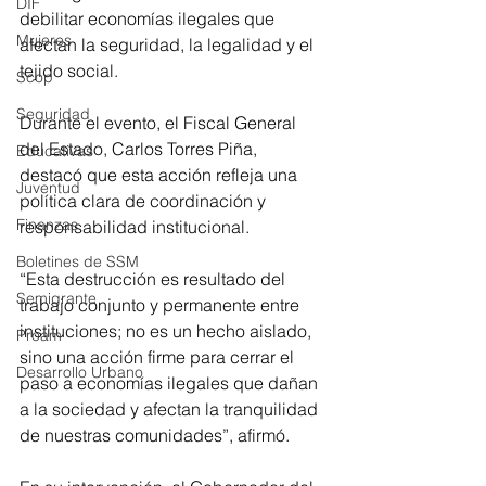
DIF
debilitar economías ilegales que 
Mujeres
afectan la seguridad, la legalidad y el 
tejido social.
Scop
Seguridad
Durante el evento, el Fiscal General 
del Estado, Carlos Torres Piña, 
Educativas
destacó que esta acción refleja una 
Juventud
política clara de coordinación y 
Finanzas
responsabilidad institucional. 
Boletines de SSM
“Esta destrucción es resultado del 
Semigrante
trabajo conjunto y permanente entre 
instituciones; no es un hecho aislado, 
Proam
sino una acción firme para cerrar el 
Desarrollo Urbano
paso a economías ilegales que dañan 
a la sociedad y afectan la tranquilidad 
de nuestras comunidades”, afirmó.