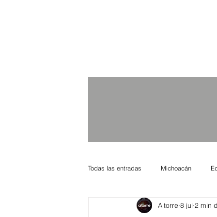
Todas las entradas
Michoacán
E
Altorre
8 jul
2 min d
Nacional Internacional
Columnis