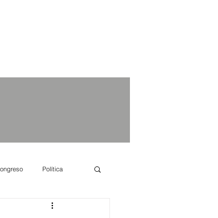
ongreso
Política
e se dice...