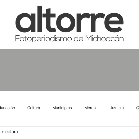
ducación
Cultura
Municipios
Morelia
Justicia
C
e lectura
tas
Salud
Reporte Urbano
Elecciones
Así se ve lo qu