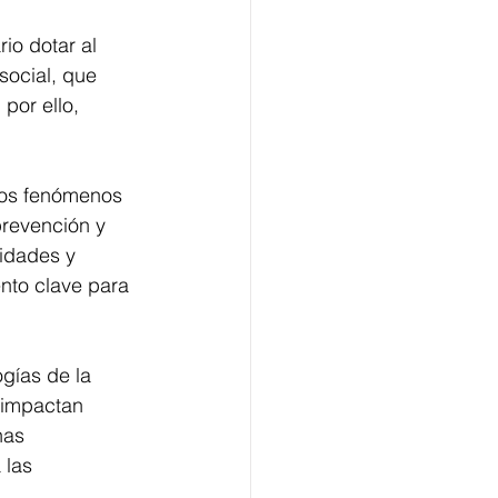
io dotar al 
social, que 
por ello, 
los fenómenos 
prevención y 
lidades y 
nto clave para 
gías de la 
 impactan 
nas 
 las 