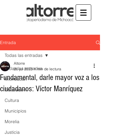
Entrada
Todas las entradas
Altorre
Todas las entradas
26 jul 2023
1 min de lectura
Fundamental, darle mayor voz a los
Michoacán
ciudadanos: Víctor Manríquez
Educación
Cultura
Municipios
Morelia
Justicia