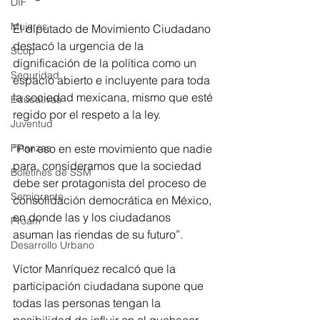
DIF
Mujeres
El diputado de Movimiento Ciudadano 
destacó la urgencia de la 
Scop
dignificación de la política como un 
Seguridad
espacio abierto e incluyente para toda 
la sociedad mexicana, mismo que esté 
Educativas
regido por el respeto a la ley. 
Juventud
“Por eso en este movimiento que nadie 
Finanzas
para, consideramos que la sociedad 
Boletines de SSM
debe ser protagonista del proceso de 
Semigrante
consolidación democrática en México, 
en donde las y los ciudadanos 
Proam
asuman las riendas de su futuro”.
Desarrollo Urbano
Víctor Manríquez recalcó que la 
participación ciudadana supone que 
todas las personas tengan la 
posibilidad de influir en el quehacer 