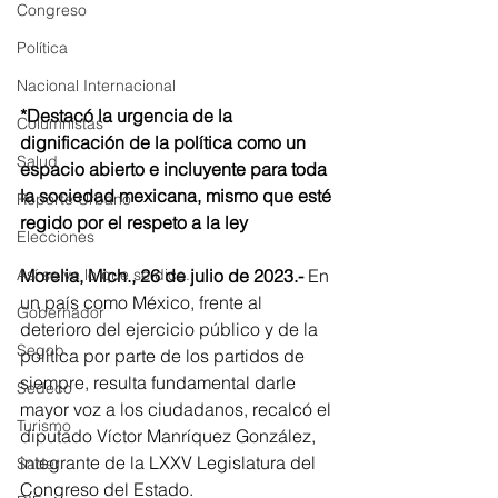
Congreso
Política
Nacional Internacional
*Destacó la urgencia de la 
Columnistas
dignificación de la política como un 
Salud
espacio abierto e incluyente para toda 
la sociedad mexicana, mismo que esté 
Reporte Urbano
regido por el respeto a la ley
Elecciones
Morelia, Mich., 26 de julio de 2023.- 
En 
Así se ve lo que se dice...
un país como México, frente al 
Gobernador
deterioro del ejercicio público y de la 
Segob
política por parte de los partidos de 
siempre, resulta fundamental darle 
Sedeco
mayor voz a los ciudadanos, recalcó el 
Turismo
diputado Víctor Manríquez González, 
integrante de la LXXV Legislatura del 
Sader
Congreso del Estado.