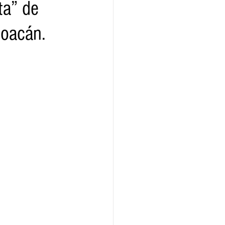
ta” de
hoacán.
ridad
Educativas