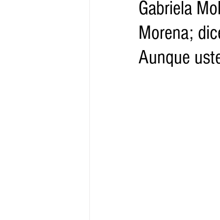
Gabriela Mol
Morena; dice
Gobernador
Segob
Sedec
Aunque uste
Juventud
Finanzas
Boleti