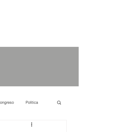
ongreso
Política
e se dice...