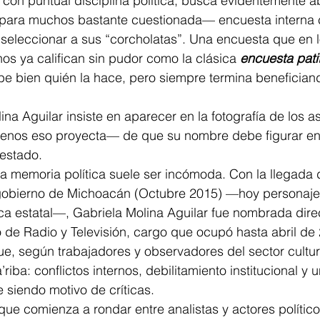
 con puntual disciplina política, busca evidentemente ab
para muchos bastante cuestionada— encuesta interna 
eleccionar a sus “corcholatas”. Una encuesta que en lo
unos ya califican sin pudor como la clásica 
encuesta pati
be bien quién la hace, pero siempre termina beneficiand
na Aguilar insiste en aparecer en la fotografía de los as
enos eso proyecta— de que su nombre debe figurar ent
 estado.
a memoria política suele ser incómoda. Con la llegada 
 gobierno de Michoacán (Octubre 2015) —hoy personaje
ica estatal—, Gabriela Molina Aguilar fue nombrada dire
de Radio y Televisión, cargo que ocupó hasta abril de
que, según trabajadores y observadores del sector cultur
’riba: conflictos internos, debilitamiento institucional y 
e siendo motivo de críticas.
que comienza a rondar entre analistas y actores polític