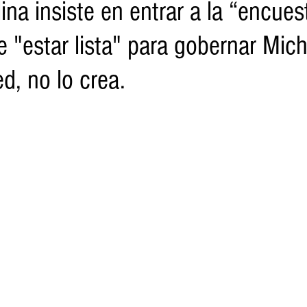
ina insiste en entrar a la “encues
 "estar lista" para gobernar Mic
o
Turismo
Sader
DIF
Mujeres
Scop
Segu
d, no lo crea.
nes de SSM
Semigrante
Proam
Desarrollo Urbano