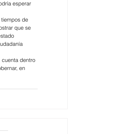
odría esperar 
 tiempos de 
strar que se 
estado 
iudadanía 
n cuenta dentro 
obernar, en 