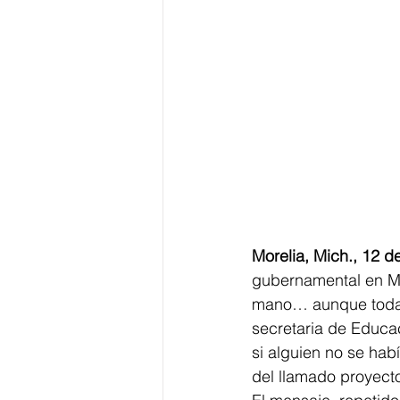
Morelia, Mich., 12 d
gubernamental en Mi
mano… aunque todaví
secretaria de Educac
si alguien no se hab
del llamado proyect