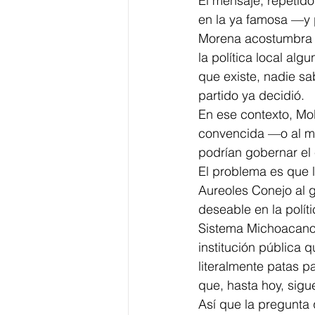
El mensaje, repetido
en la ya famosa —y 
Morena acostumbra s
la política local alg
que existe, nadie sa
partido ya decidió.
En ese contexto, Moli
convencida —o al m
podrían gobernar el
El problema es que l
Aureoles Conejo al
deseable en la polít
Sistema Michoacano 
institución pública 
literalmente patas pa
que, hasta hoy, sigu
Así que la pregunta 