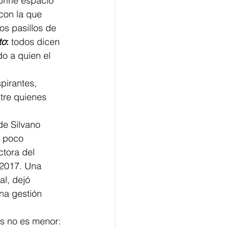
rirle espacio 
con la que 
s pasillos de 
to
:
 todos dicen 
o a quien el 
pirantes, 
re quienes 
de Silvano 
 poco 
ctora del 
 2017. Una 
al, dejó 
una gestión 
os no es menor: 