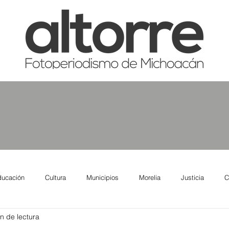
ducación
Cultura
Municipios
Morelia
Justicia
C
n de lectura
tas
Salud
Reporte Urbano
Elecciones
Así se ve lo qu