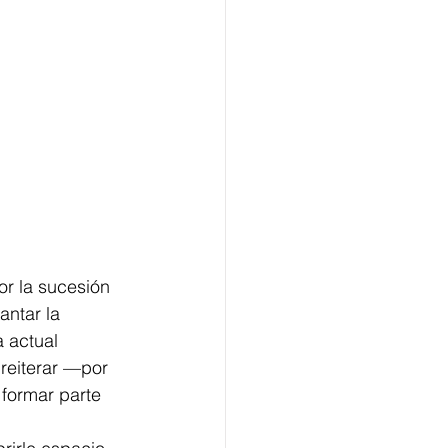
r la sucesión 
ntar la 
 actual 
reiterar —por 
 formar parte 