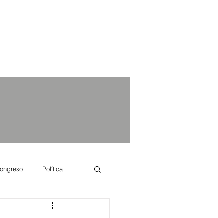
ongreso
Política
e se dice...