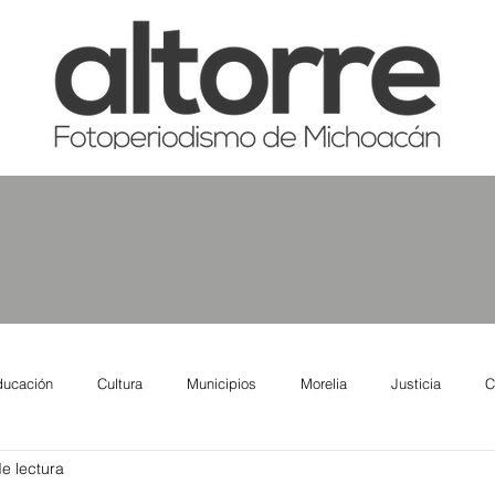
ducación
Cultura
Municipios
Morelia
Justicia
C
e lectura
tas
Salud
Reporte Urbano
Elecciones
Así se ve lo qu