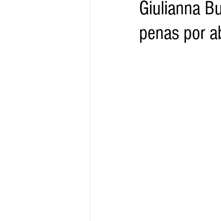
Giulianna Bu
penas por a
Gobernador
Segob
Sedec
Juventud
Finanzas
Boleti