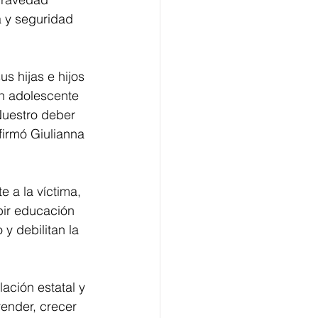
a y seguridad 
s hijas e hijos 
un adolescente 
Nuestro deber 
firmó Giulianna 
 a la víctima, 
bir educación 
 debilitan la 
ación estatal y 
ender, crecer 