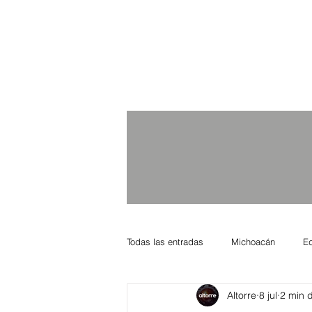
Todas las entradas
Michoacán
E
Altorre
8 jul
2 min d
Nacional Internacional
Columnis