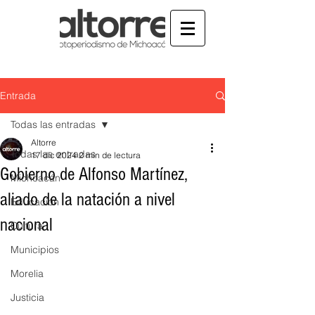
Entrada
Todas las entradas
Altorre
Todas las entradas
17 dic 2024
2 min de lectura
Gobierno de Alfonso Martínez,
Michoacán
aliado de la natación a nivel
Educación
nacional
Cultura
Municipios
Morelia
Justicia