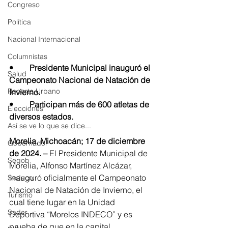
Congreso
Política
Nacional Internacional
Columnistas
•	Presidente Municipal inauguró el 
Salud
Campeonato Nacional de Natación de 
Reporte Urbano
Invierno.
•	Participan más de 600 atletas de 
Elecciones
diversos estados.  
Así se ve lo que se dice...
Morelia, Michoacán; 17 de diciembre 
Gobernador
de 2024. –
 El Presidente Municipal de 
Segob
Morelia, Alfonso Martínez Alcázar, 
inauguró oficialmente el Campeonato 
Sedeco
Nacional de Natación de Invierno, el 
Turismo
cual tiene lugar en la Unidad 
Sader
Deportiva “Morelos INDECO” y es 
prueba de que en la capital 