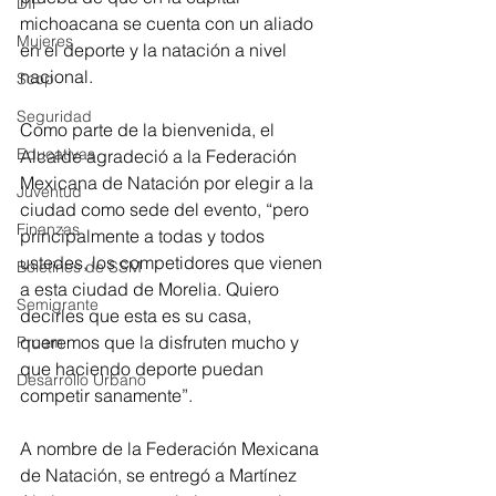
DIF
michoacana se cuenta con un aliado 
Mujeres
en el deporte y la natación a nivel 
nacional. 
Scop
Seguridad
Como parte de la bienvenida, el 
Educativas
Alcalde agradeció a la Federación 
Mexicana de Natación por elegir a la 
Juventud
ciudad como sede del evento, “pero 
Finanzas
principalmente a todas y todos 
ustedes, los competidores que vienen 
Boletines de SSM
a esta ciudad de Morelia. Quiero 
Semigrante
decirles que esta es su casa, 
queremos que la disfruten mucho y 
Proam
que haciendo deporte puedan 
Desarrollo Urbano
competir sanamente”. 
A nombre de la Federación Mexicana 
de Natación, se entregó a Martínez 