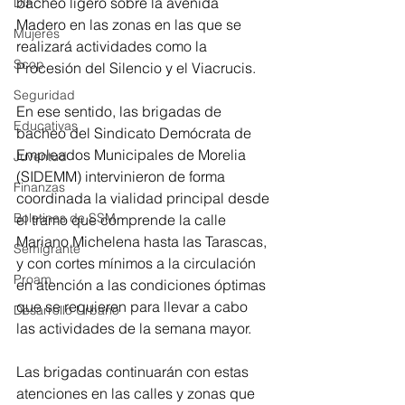
bacheo ligero sobre la avenida 
DIF
Madero en las zonas en las que se 
Mujeres
realizará actividades como la 
Scop
Procesión del Silencio y el Viacrucis.
Seguridad
En ese sentido, las brigadas de 
Educativas
bacheo del Sindicato Demócrata de 
Empleados Municipales de Morelia 
Juventud
(SIDEMM) intervinieron de forma 
Finanzas
coordinada la vialidad principal desde 
Boletines de SSM
el tramo que comprende la calle 
Mariano Michelena hasta las Tarascas, 
Semigrante
y con cortes mínimos a la circulación 
Proam
en atención a las condiciones óptimas 
que se requieren para llevar a cabo 
Desarrollo Urbano
las actividades de la semana mayor.
Las brigadas continuarán con estas 
atenciones en las calles y zonas que 