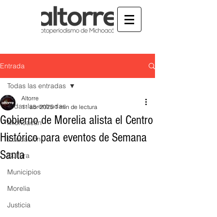
Entrada
Todas las entradas
Altorre
Todas las entradas
11 abr 2025
1 min de lectura
Gobierno de Morelia alista el Centro
Michoacán
Histórico para eventos de Semana
Educación
Santa
Cultura
Municipios
Morelia
Justicia