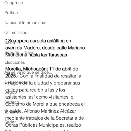
Congreso
Política
Nacional Internacional
Columnistas
* Se repara carpeta asfáltica en 
Salud
avenida Madero, desde calle Mariano 
Reporte Urbano
Michelena hasta las Tarascas 
Elecciones
Morelia, Michoacán; 11 de abril de 
Así se ve lo que se dice...
2025.- 
Con la finalidad de resaltar la 
Gobernador
imagen de la ciudad y preparar sus 
calles para recibir a las y los 
Segob
asistentes, así como visitantes, el 
Sedeco
Gobierno de Morelia que encabeza el 
Alcalde, Alfonso Martínez Alcázar, 
Turismo
mediante trabajos de la Secretaría de 
Sader
Obras Públicas Municipales, realizó 