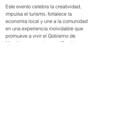
Este evento celebra la creatividad, 
impulsa el turismo, fortalece la 
economía local y une a la comunidad 
en una experiencia inolvidable que 
promueve a vivir el Gobierno de 
Morelia que encabeza el Presidente 
Municipal, Alfonso Martínez Alcázar.
El Ayuntamiento de Morelia invita a dar 
rienda suelta a la imaginación y con 
ello que Morelia vibre con los carros 
locos. Las y los morelianos se reúnen 
para aplaudir las creaciones, el cierre 
de inscripciones es hasta este 15 de 
agosto a las 16:00 horas (¡sin 
prórrogas!)
Morelia