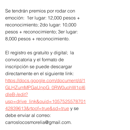
Se tendrán premios por rodar con 
emoción:  1er lugar: 12,000 pesos + 
reconocimiento; 2do lugar: 10,000 
pesos + reconocimiento; 3er lugar: 
8,000 pesos + reconocimiento. 
El registro es gratuito y digital;  la 
convocatoria y el formato de 
inscripción se puede descargar 
directamente en el siguiente link:
https://docs.google.com/document/d/1
GLHZumMPGaUnpG_0RW0uohW1pI6
dleB-/edit?
usp=drive_link&ouid=1057525578701
42839613&rtpof=true&sd=true
 y se 
debe enviar al correo: 
carroslocosmorelia@gmail.com.