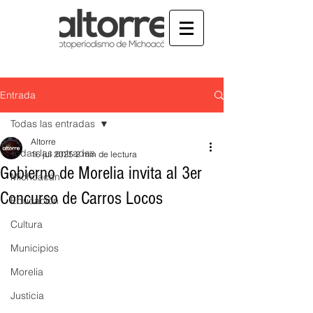
Entrada
Todas las entradas
Altorre
Todas las entradas
16 jul 2025
2 min de lectura
Gobierno de Morelia invita al 3er
Michoacán
Concurso de Carros Locos
Educación
Cultura
Municipios
Morelia
Justicia