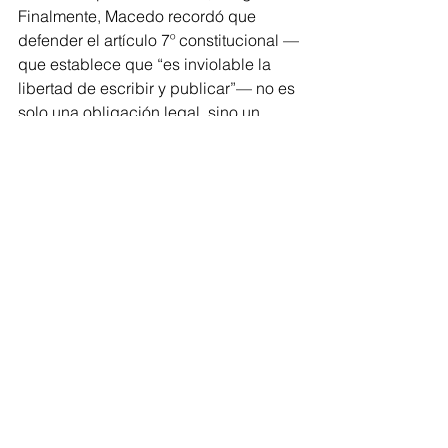
Finalmente, Macedo recordó que 
defender el artículo 7º constitucional —
que establece que “es inviolable la 
libertad de escribir y publicar”— no es 
solo una obligación legal, sino un 
pacto ético con la verdad y con la 
sociedad.
Su posicionamiento se suma a 
diversas voces que, en los últimos 
días, han exigido una revisión a fondo 
de la legislación recientemente 
aprobada y han advertido sobre los 
riesgos que implica para el ejercicio 
periodístico y la vida democrática del 
estado.
Política