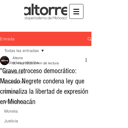
Entrada
Todas las entradas
Altorre
Todas las entradas
30 may 2025
2 min de lectura
"Grave retroceso democrático:
Michoacán
Macedo Negrete condena ley que
Educación
criminaliza la libertad de expresión
Cultura
en Michoacán
Municipios
Morelia
Justicia