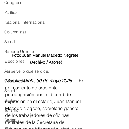
Congreso
Política
Nacional Internacional
Columnistas
Salud
Reporte Urbano
Foto: Juan Manuel Macedo Negrete. 
Elecciones
(Archivo / Altorre)
Así se ve lo que se dice...
Morelia, Mich., 30 de mayo 2025.
—
 En 
Gobernador
un momento de creciente 
Segob
preocupación por la libertad de 
Sedeco
expresión en el estado, Juan Manuel 
Macedo Negrete, secretario general 
Turismo
de los trabajadores de oficinas 
Sader
centrales de la Secretaría de 
Educación en Michoacán, alzó la voz 