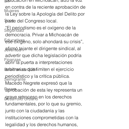
DIF
en contra de la reciente aprobación de 
Mujeres
la Ley sobre la Apología del Delito por 
parte del Congreso local.
Scop
“El periodismo es el oxígeno de la 
Seguridad
democracia. Privar a Michoacán de 
Educativas
ese oxígeno, solo ahondará su crisis”, 
afirmó tajante el dirigente sindical, al 
Juventud
advertir que dicha legislación podría 
Finanzas
abrir la puerta a interpretaciones 
arbitrarias que limiten el ejercicio 
Boletines de SSM
periodístico y la crítica pública.
Semigrante
Macedo Negrete expresó que la 
Proam
aprobación de esta ley representa un 
grave retroceso en los derechos 
Desarrollo Urbano
fundamentales, por lo que su gremio, 
junto con la ciudadanía y las 
instituciones comprometidas con la 
legalidad y los derechos humanos, 