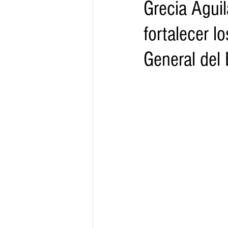
Grecia Aguil
fortalecer l
Gobernador
Segob
Sedec
General del
Juventud
Finanzas
Boleti