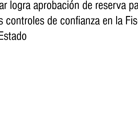
ar logra aprobación de reserva p
os controles de confianza en la Fis
o
Turismo
Sader
DIF
Mujeres
Scop
Segu
 Estado
nes de SSM
Semigrante
Proam
Desarrollo Urbano