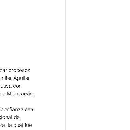
izar procesos 
nnifer Aguilar 
iativa con 
o de Michoacán.
 confianza sea 
ional de 
a, la cual fue 