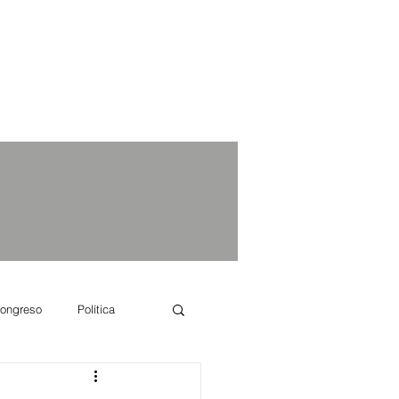
ongreso
Política
e se dice...