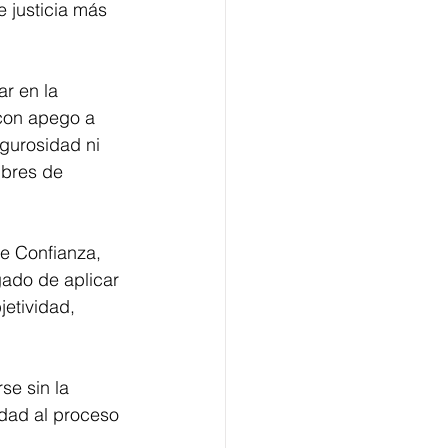
 justicia más 
r en la 
 con apego a 
gurosidad ni 
ibres de 
e Confianza, 
ado de aplicar 
etividad, 
e sin la 
lidad al proceso 