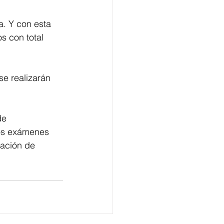
. Y con esta 
s con total 
e realizarán 
de 
los exámenes 
ración de 