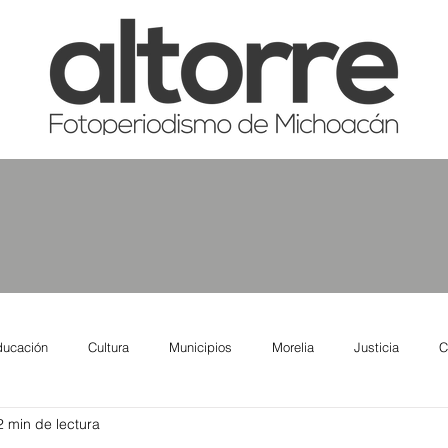
ducación
Cultura
Municipios
Morelia
Justicia
C
2 min de lectura
tas
Salud
Reporte Urbano
Elecciones
Así se ve lo qu