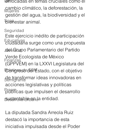
enfocadas en temas cruciales como el 
DIF
cambio climático, la deforestación, la 
Mujeres
gestión del agua, la biodiversidad y el 
Scop
bienestar animal.
Seguridad
Este ejercicio inédito de participación 
Educativas
ciudadana surge como una propuesta 
del Grupo Parlamentario del Partido 
Juventud
Verde Ecologista de México 
Finanzas
(GPPVEM) en la LXXVI Legislatura del 
Boletines de SSM
Congreso del Estado, con el objetivo 
de transformar ideas innovadoras en 
Semigrante
acciones legislativas y políticas 
Proam
públicas que impulsen el desarrollo 
sustentable en la entidad.
Desarrollo Urbano
La diputada Sandra Arreola Ruiz 
destacó la importancia de esta 
iniciativa impulsada desde el Poder 