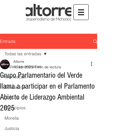
Entrada
Todas las entradas
Altorre
Todas las entradas
16 abr 2025
1 min de lectura
Grupo Parlamentario del Verde
Michoacán
llama a participar en el Parlamento
Educación
Abierto de Liderazgo Ambiental
Cultura
2025
Municipios
Morelia
Justicia