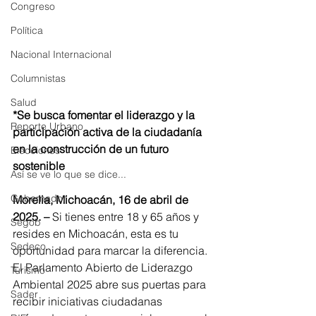
Congreso
Política
Nacional Internacional
Columnistas
Salud
*Se busca fomentar el liderazgo y la 
Reporte Urbano
participación activa de la ciudadanía 
en la construcción de un futuro 
Elecciones
sostenible
Así se ve lo que se dice...
Gobernador
Morelia, Michoacán, 16 de abril de 
2025. –
 Si tienes entre 18 y 65 años y 
Segob
resides en Michoacán, esta es tu 
Sedeco
oportunidad para marcar la diferencia. 
El Parlamento Abierto de Liderazgo 
Turismo
Ambiental 2025 abre sus puertas para 
Sader
recibir iniciativas ciudadanas 