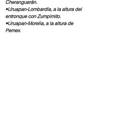
Cheranguerán.
•Uruapan-Lombardía, a la altura del 
entronque con Zumpimito.
•Uruapan-Morelia, a la altura de 
Pemex.
•Carretera libre rumbo a Pátzcuaro. 
La SSP invita a la sociedad que se 
encuentra en las citadas zonas, a 
circular con precaución para prevenir 
incidentes. En caso de requerir apoyo 
de las autoridades, marca a la línea 
telefónica 911 emergencias o bien de 
manera anónima al 089 donde se 
brindará el apoyo oportuno.
Seguridad