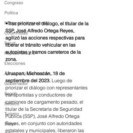
Congreso
Política
Nacional Internacional
•Tras priorizar el diálogo, el titular de la 
SSP, José Alfredo Ortega Reyes, 
Columnistas
agilizó las acciones respectivas para 
Salud
liberar el tránsito vehicular en las 
autopistas y tramos carreteros de la 
Reporte Urbano
zona. 
Elecciones
Uruapan, Michoacán, 18 de 
Así se ve lo que se dice...
septiembre del 2023.
 Luego de 
Gobernador
priorizar el diálogo con representantes 
Segob
transportistas y conductores de 
camiones de cargamento pesado, el 
Sedeco
titular de la Secretaría de Seguridad 
Turismo
Pública (SSP), José Alfredo Ortega 
Reyes, en conjunto con autoridades 
Sader
estatales y municipales, liberaron las 