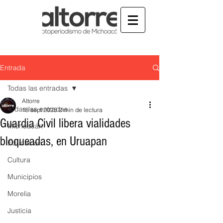
Entrada
Todas las entradas
Altorre
Todas las entradas
18 sept 2023
2 min de lectura
Guardia Civil libera vialidades
Michoacán
bloqueadas, en Uruapan
Educación
Cultura
Municipios
Morelia
Justicia