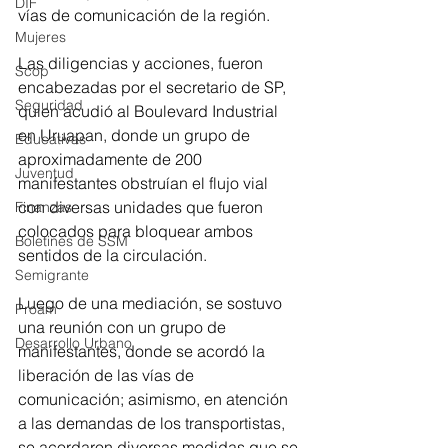
DIF
vías de comunicación de la región. 
Mujeres
Las diligencias y acciones, fueron 
Scop
encabezadas por el secretario de SP, 
Seguridad
quien acudió al Boulevard Industrial 
en Uruapan, donde un grupo de 
Educativas
aproximadamente de 200 
Juventud
manifestantes obstruían el flujo vial 
con diversas unidades que fueron 
Finanzas
colocados para bloquear ambos 
Boletines de SSM
sentidos de la circulación.  
Semigrante
Luego de una mediación, se sostuvo 
Proam
una reunión con un grupo de 
Desarrollo Urbano
manifestantes, donde se acordó la 
liberación de las vías de 
comunicación; asimismo, en atención 
a las demandas de los transportistas, 
se acordaron diversas medidas que se 